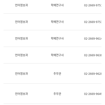
명,
교
언어정보과
학예연구사
02-2669-9751
직
육
위/
연
직
수
급,
과
언어정보과
학예연구사
02-2669-9753
전
어
화,
문
담
연
당
구
언어정보과
학예연구사
02-2669-9614
업
실
무)
어
문
연
언어정보과
학예연구사
02-2669-9638
구
과
어
문
연
언어정보과
주무관
02-2669-9628
구
과
(사
전
팀)
언어정보과
주무관
02-2669-9649
언
어
정