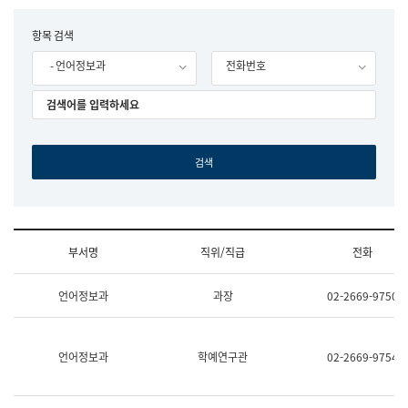
립
국
F
항목 검색
어
o
원
- 언어정보과
전화번호
r
조
m
직
도
국
어
원
원
장
기
획
연
수
부서명
직위/직급
전화
부
기
조
획
언어정보과
과장
02-2669-9750
직
운
및
영
업
과
무
공
언어정보과
학예연구관
02-2669-9754
소
공
개
언
(부
어
서
과