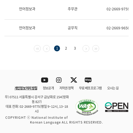
보
과
언어정보과
주무관
02-2669-9759
한
국
어
언어정보과
공무직
02-2669-9650
진
흥
과
수
첫 페이지
이전 페이지
다음 페이지
마지막 페이지
1
2
3
어
점
자
진
흥
과
Youtube
Instagram
Twitter
blog
개인정보 처리 방침
정보공개
저작권 정책
무료 배포 프로그램
오시는 길
바로 가기
문체부와 소속기관
우) 07511 서울특별시 강서구 금낭화로 154(방화
동 827)
대표 전화: 02-2669-9775(평일 9~12시, 13~18
시)
COPYRIGHT ⓒ National Institute of
Korean Language ALL RIGHTS RESERVED.