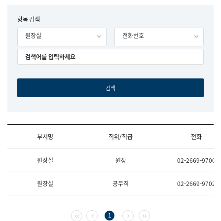
립
국
F
항목 검색
어
o
원
원장실
전화번호
r
조
m
직
도
국
어
원
원
장
기
획
연
수
부서명
직위/직급
전화
부
기
조
획
원장실
원장
02-2669-9700
직
운
및
영
업
과
원장실
공무직
02-2669-9702
무
공
소
공
개
언
(부
어
첫 페이지
이전 페이지
다음 페이지
마지막 페이지
1
서
과