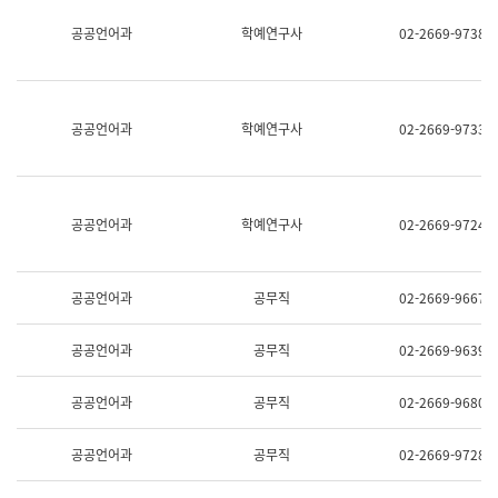
명,
교
공공언어과
학예연구사
02-2669-9738
직
육
위/
연
직
수
급,
과
전
어
공공언어과
학예연구사
02-2669-9733
화,
문
담
연
당
구
업
실
무)
어
공공언어과
학예연구사
02-2669-9724
문
연
구
과
공공언어과
공무직
02-2669-9667
어
문
연
공공언어과
공무직
02-2669-9639
구
과
(사
공공언어과
공무직
02-2669-9680
전
팀)
언
공공언어과
공무직
02-2669-9728
어
정