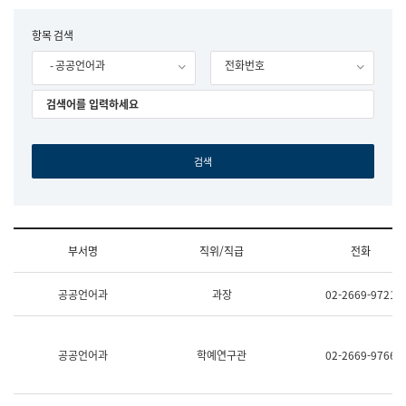
립
국
F
항목 검색
어
o
원
- 공공언어과
전화번호
r
조
m
직
도
국
어
원
원
장
기
획
연
수
부서명
직위/직급
전화
부
기
조
획
공공언어과
과장
02-2669-9721
직
운
및
영
업
과
무
공
공공언어과
학예연구관
02-2669-9766
소
공
개
언
(부
어
서
과