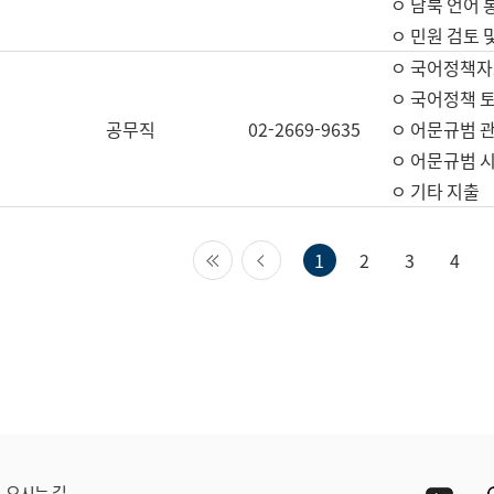
ㅇ 남북 언어 
ㅇ 민원 검토 
ㅇ 국어정책자
ㅇ 국어정책 
공무직
02-2669-9635
ㅇ 어문규범 
ㅇ 어문규범 
ㅇ 기타 지출
첫 페이지
이전 페이지
1
2
3
4
Yout
오시는 길