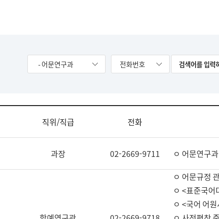
- 어문연구과
전화번호
직위/직급
전화
과장
02-2669-9711
ㅇ 어문연구과
ㅇ 어문규정 
ㅇ <표준국어
ㅇ <국어 어원
학예연구관
02-2669-9718
ㅇ 사전편찬 