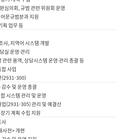
완심의회, 규범 관련 위원회 운영
 어문규범분과 지원
 기획 업무 등
업
 조사, 지역어 시스템 개발
담실 운영·관리
 관련 용역, 상담시스템 운영·관리 총괄 등
통합 사업
2931-300)
 감수 및 운영 총괄
합 시스템 관리 및 운영
업(2931-305) 관리 및 예결산
중장기 계획 수립 지원
조사
대사전> 개편