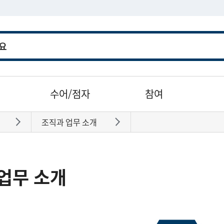
수어/점자
참여
조직과 업무 소개
바로가기
바로가기
업무 소개