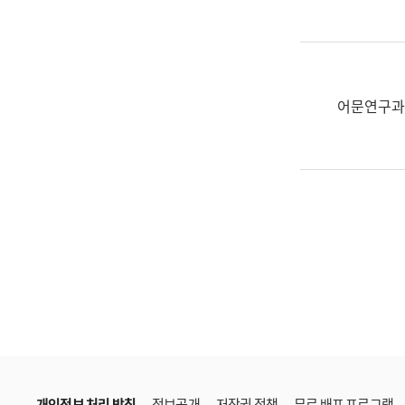
한
국
어
진
흥
어문연구과
과
수
어
점
자
진
흥
과
개인정보 처리 방침
정보공개
저작권 정책
무료 배포 프로그램