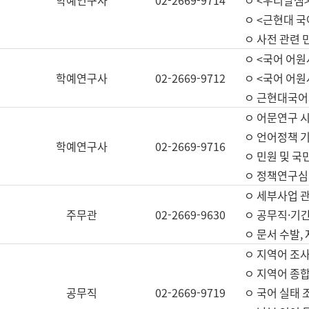
학예연구사
02-2669-9714
ㅇ <우리말샘>
ㅇ <근현대 
ㅇ 사전 관련 
ㅇ <국어 어원
학예연구사
02-2669-9712
ㅇ <국어 어원
ㅇ 근현대국어
ㅇ 어문연구 시
ㅇ 언어정책 기
학예연구사
02-2669-9716
ㅇ 민원 및 국
ㅇ 정책연구심
ㅇ 세부사업 관리
주무관
02-2669-9630
ㅇ 공무직·기간
ㅇ 문서 수발,
ㅇ 지역어 조사
ㅇ 지역어 종합
공무직
02-2669-9719
ㅇ 국어 실태 