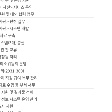
 감수 및 운영 지원
국어사전> 서비스 운영
민원 및 대외 협력 업무
사전> 편찬 실무
사전> 시스템 개발
자료 구축
스템(3개) 총괄
관 간 교류
민청원 처리
의소위원회 운영
(2931-300)
제 직원 급여·복무 관리
 자료 수합 등 부서 서무
 지원 및 결과물 정비
 정보 시스템 운영 관리
조사 지원