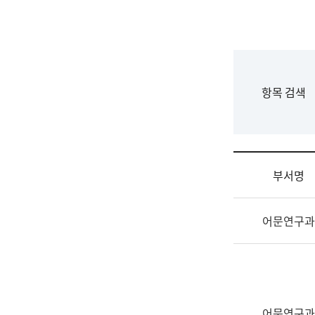
국
립
국
어
원
F
항목 검색
조
o
직
r
도
m
국
어
부서명
원
원
조
장
어문연구과
직
기
및
획
업
연
무
수
소
부
개
기
어문연구과