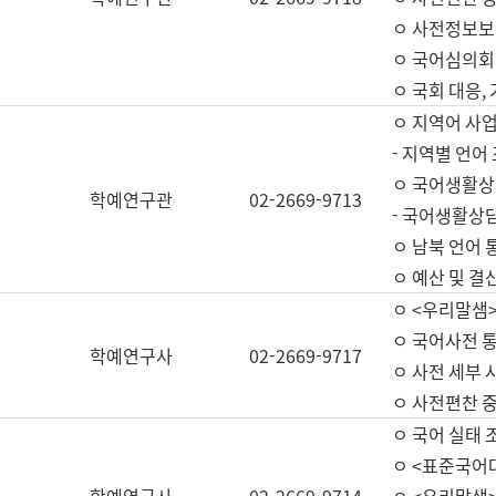
ㅇ 사전정보보
ㅇ 국어심의회
ㅇ 국회 대응,
ㅇ 지역어 사
- 지역별 언어
ㅇ 국어생활상
학예연구관
02-2669-9713
- 국어생활상담
ㅇ 남북 언어 
ㅇ 예산 및 결산(
ㅇ <우리말샘>
ㅇ 국어사전 통
학예연구사
02-2669-9717
ㅇ 사전 세부 사
ㅇ 사전편찬 
ㅇ 국어 실태 
ㅇ <표준국어