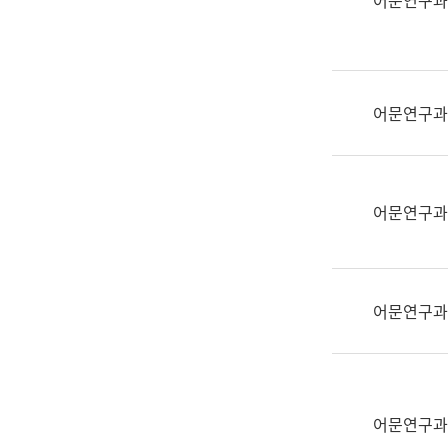
어문연구과
실
어
문
연
구
어문연구과
과
어
문
연
어문연구과
구
과
(사
전
어문연구과
팀)
언
어
정
보
어문연구과
과