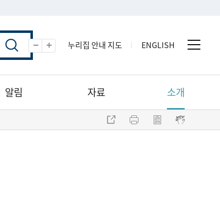
누리집 안내 지도
ENGLISH
전체 
축소
확대
알림
자료
소개
주소 복사
프린트
점자파일 내려받기
점자뷰어 보