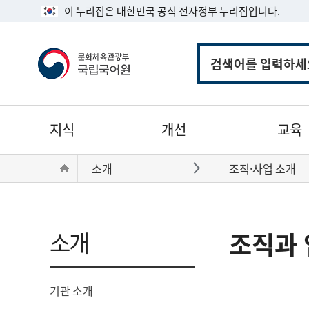
이 누리집은 대한민국 공식 전자정부 누리집입니다.
통
합
검
색
주
지식
개선
교육
메
뉴
현
Home
소개
조직·사업 소개
바로가기
재
위
치:
소개
조직과 
기관 소개