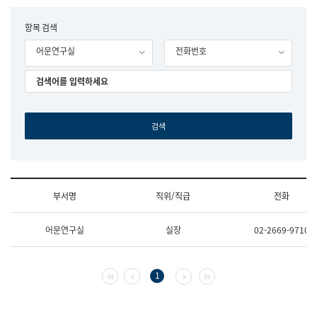
립
국
F
항목 검색
어
o
원
어문연구실
전화번호
r
조
m
직
도
국
어
원
원
장
기
획
연
수
부서명
직위/직급
전화
부
기
조
획
어문연구실
실장
02-2669-9710
직
운
및
영
업
과
무
공
첫 페이지
이전 페이지
다음 페이지
마지막 페이지
1
소
공
개
언
(부
어
서
과