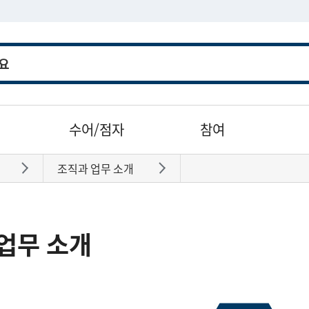
수어/점자
참여
조직과 업무 소개
바로가기
바로가기
업무 소개