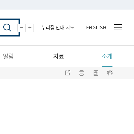
누리집 안내 지도
ENGLISH
전체 
축소
확대
알림
자료
소개
주소 복사
프린트
점자파일 내려받기
점자뷰어 보