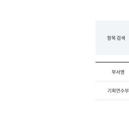
국
립
국
어
원
F
항목 검색
조
o
직
r
도
m
국
어
부서명
원
원
조
장
기획연수부
직
기
및
획
업
연
무
수
소
부
개
기