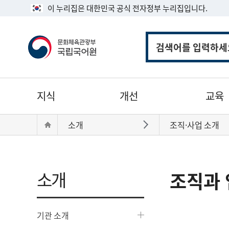
이 누리집은 대한민국 공식 전자정부 누리집입니다.
통
합
검
색
주
지식
개선
교육
메
뉴
현
Home
소개
조직·사업 소개
바로가기
재
위
치:
소개
조직과 
기관 소개