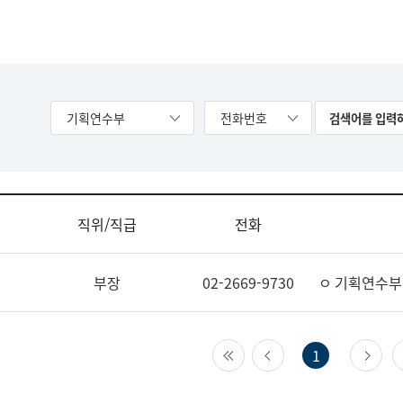
기획연수부
전화번호
직위/직급
전화
부장
02-2669-9730
ㅇ 기획연수부
첫 페이지
이전 페이지
다
1