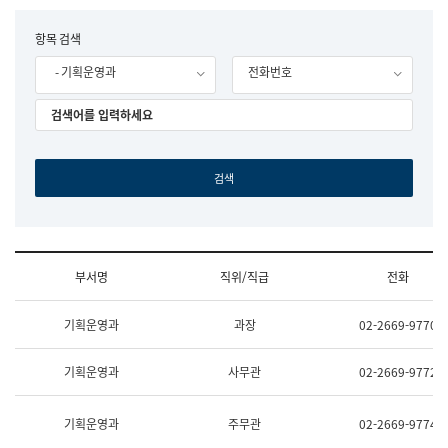
립
국
F
항목 검색
어
o
원
- 기획운영과
전화번호
r
조
m
직
도
국
어
원
원
장
기
획
연
수
부서명
직위/직급
전화
부
기
조
획
기획운영과
과장
02-2669-9770
직
운
및
영
업
과
기획운영과
사무관
02-2669-9772
무
공
소
공
개
언
기획운영과
주무관
02-2669-9774
(부
어
서
과