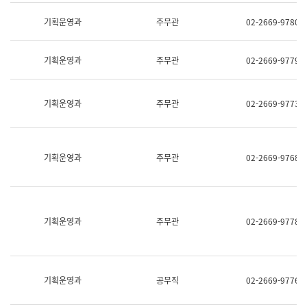
명,
교
직
기획운영과
주무관
02-2669-9780
육
위/
연
직
수
급,
과
기획운영과
주무관
02-2669-9779
전
어
화,
문
담
연
당
기획운영과
주무관
02-2669-9773
구
업
실
무)
어
문
연
기획운영과
주무관
02-2669-9768
구
과
어
문
연
구
기획운영과
주무관
02-2669-9778
과
(사
전
팀)
언
기획운영과
공무직
02-2669-9776
어
정