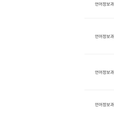
실
언어정보과
어
문
연
구
과
언어정보과
어
문
연
구
과
(사
언어정보과
전
팀)
언
어
정
언어정보과
보
과