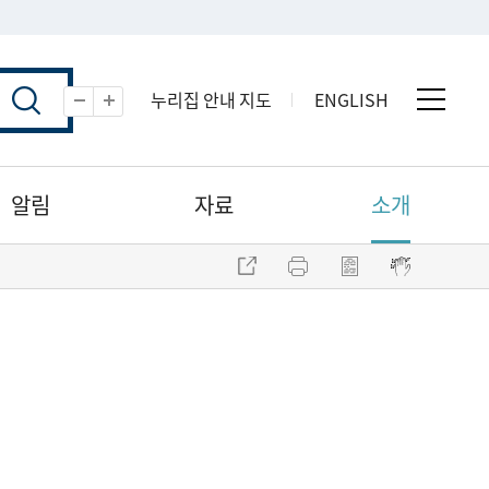
누리집 안내 지도
ENGLISH
전체 
축소
확대
알림
자료
소개
주소 복사
프린트
점자파일 내려받기
점자뷰어 보