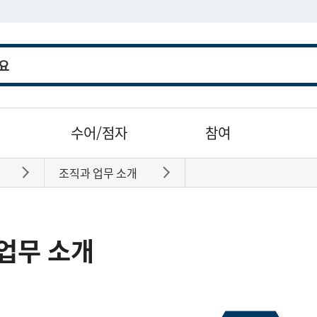
수어/점자
참여
조직과 업무 소개
바로가기
바로가기
업무 소개