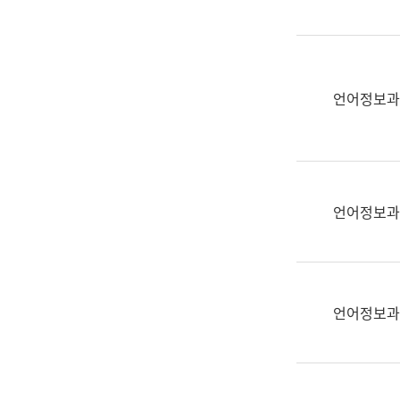
(부
획
서
운
명,
영
직
과
위/
언어정보과
공
직
공
급,
언
전
어
화,
과
담
교
언어정보과
당
육
업
연
무)
수
과
언어정보과
어
문
연
구