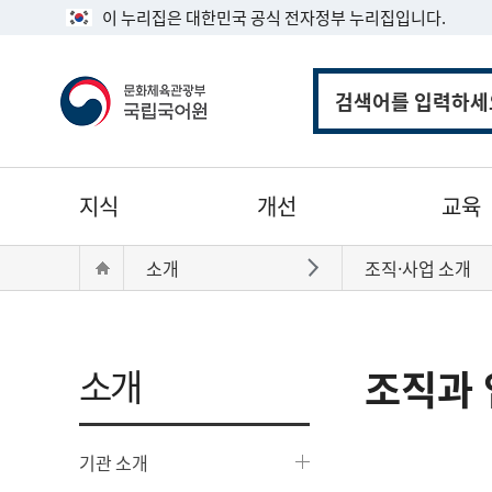
이 누리집은 대한민국 공식 전자정부 누리집입니다.
통
합
검
색
주
지식
개선
교육
메
뉴
현
Home
소개
조직·사업 소개
바로가기
재
위
치:
소개
조직과 
기관 소개