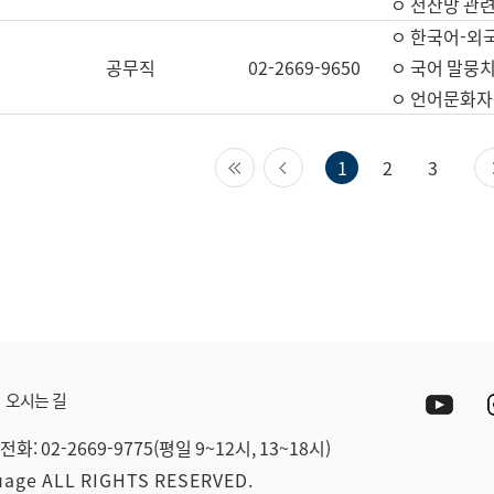
ㅇ 전산망 관련
ㅇ 한국어-외
공무직
02-2669-9650
ㅇ 국어 말뭉치
ㅇ 언어문화자원
첫 페이지
이전 페이지
1
2
3
Yout
오시는 길
전화: 02-2669-9775(평일 9~12시, 13~18시)
guage ALL RIGHTS RESERVED.