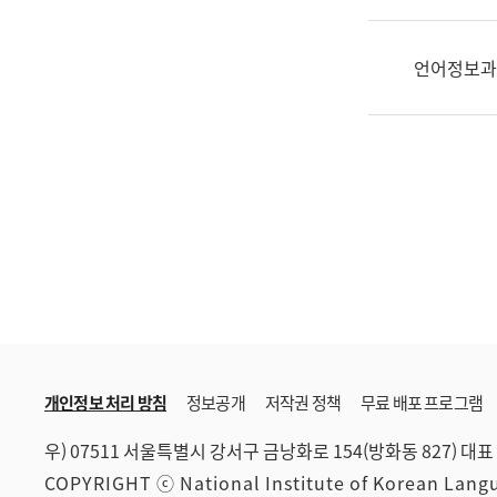
한
국
어
언어정보과
진
흥
과
수
어
점
자
진
흥
과
개인정보 처리 방침
정보공개
저작권 정책
무료 배포 프로그램
우) 07511 서울특별시 강서구 금낭화로 154(방화동 827)
대표 
COPYRIGHT ⓒ National Institute of Korean Lan