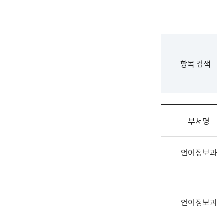
국
립
국
어
원
F
항목 검색
조
o
직
r
도
m
국
어
부서명
원
원
조
장
언어정보과
직
기
및
획
업
연
무
수
소
언어정보과
부
개
기