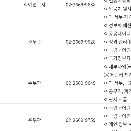
ㅇ 인공지능의
학예연구사
02-2669-9638
ㅇ 말뭉치 원자
ㅇ 과 서무 지
ㅇ 정보화 예산
ㅇ 공공데이터 
주무관
02-2669-9628
ㅇ 성과 관리(
ㅇ 국립국어원
ㅇ 국가정보자
ㅇ 세부사업(
(용어 관리 체
주무관
02-2669-9649
ㅇ 과 서무, 
ㅇ 공무직, 계
ㅇ 관서 지급
ㅇ 국립국어원
ㅇ 국립국어원
주무관
02-2669-9759
ㅇ 개인 정보 