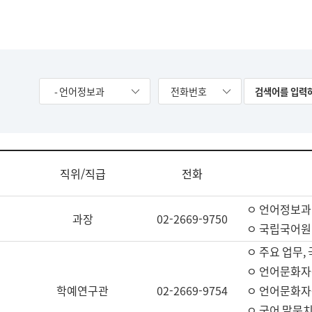
- 언어정보과
전화번호
직위/직급
전화
ㅇ 언어정보과
과장
02-2669-9750
ㅇ 국립국어원
ㅇ 주요 업무,
ㅇ 언어문화자
학예연구관
02-2669-9754
ㅇ 언어문화자
ㅇ 국어 말뭉치