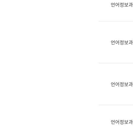
실
언어정보과
어
문
연
구
과
언어정보과
어
문
연
구
과
(사
언어정보과
전
팀)
언
어
정
언어정보과
보
과