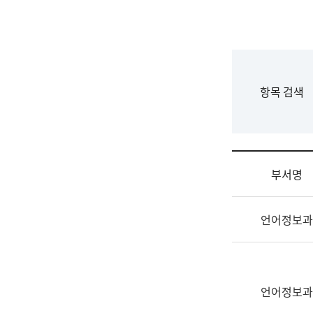
국
립
국
어
원
F
항목 검색
조
o
직
r
도
m
국
어
부서명
원
원
조
장
언어정보과
직
기
및
획
업
연
무
수
소
언어정보과
부
개
기