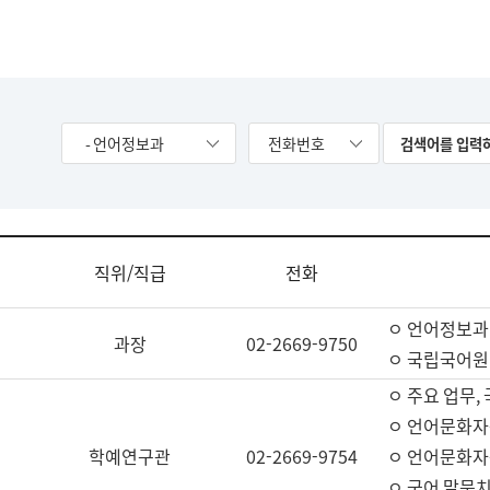
- 언어정보과
전화번호
직위/직급
전화
ㅇ 언어정보과
과장
02-2669-9750
ㅇ 국립국어원
ㅇ 주요 업무,
ㅇ 언어문화자
학예연구관
02-2669-9754
ㅇ 언어문화자
ㅇ 국어 말뭉치