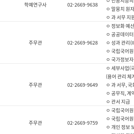
ㅇ 인공지능의
학예연구사
02-2669-9638
ㅇ 말뭉치 원자
ㅇ 과 서무 지
ㅇ 정보화 예산
ㅇ 공공데이터 
주무관
02-2669-9628
ㅇ 성과 관리(
ㅇ 국립국어원
ㅇ 국가정보자
ㅇ 세부사업(
(용어 관리 체
주무관
02-2669-9649
ㅇ 과 서무, 
ㅇ 공무직, 계
ㅇ 관서 지급
ㅇ 국립국어원
ㅇ 국립국어원
주무관
02-2669-9759
ㅇ 개인 정보 