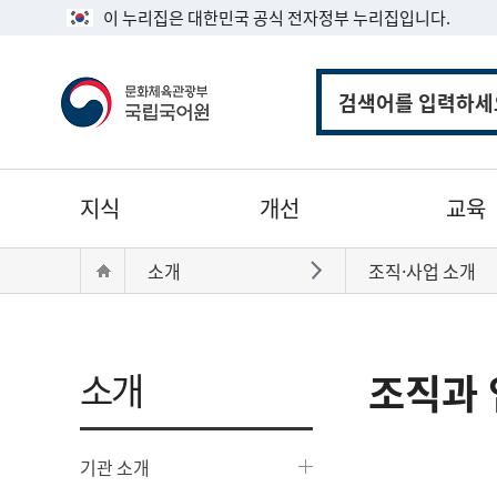
이 누리집은 대한민국 공식 전자정부 누리집입니다.
통
합
검
색
주
지식
개선
교육
메
뉴
현
Home
소개
조직·사업 소개
바로가기
재
위
치:
소개
조직과 
기관 소개