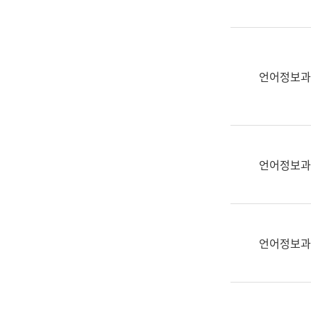
(부
획
서
운
명,
영
직
과
위/
언어정보과
공
직
공
급,
언
전
어
화,
과
담
교
언어정보과
당
육
업
연
무)
수
과
언어정보과
어
문
연
구