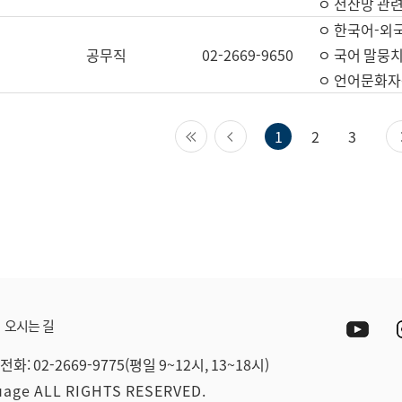
ㅇ 전산망 관련
ㅇ 한국어-외
공무직
02-2669-9650
ㅇ 국어 말뭉치
ㅇ 언어문화자원
첫 페이지
이전 페이지
1
2
3
Yout
오시는 길
전화: 02-2669-9775(평일 9~12시, 13~18시)
guage ALL RIGHTS RESERVED.