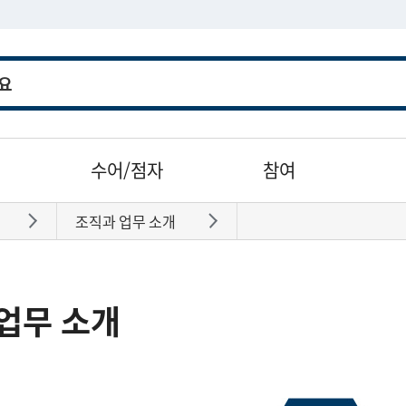
수어/점자
참여
조직과 업무 소개
바로가기
바로가기
업무 소개