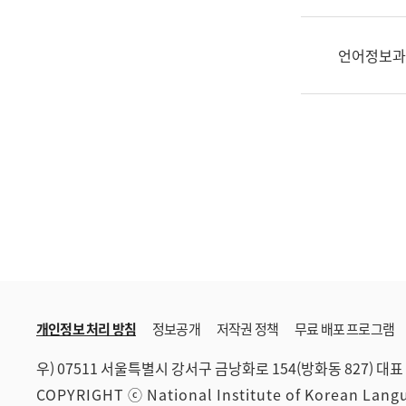
한
국
어
언어정보과
진
흥
과
수
어
점
자
진
흥
과
개인정보 처리 방침
정보공개
저작권 정책
무료 배포 프로그램
우) 07511 서울특별시 강서구 금낭화로 154(방화동 827)
대표 
COPYRIGHT ⓒ National Institute of Korean Lan