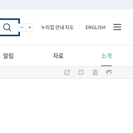
누리집 안내 지도
ENGLISH
전체 
축소
확대
알림
자료
소개
주소 복사
프린트
점자파일 내려받기
점자뷰어 보