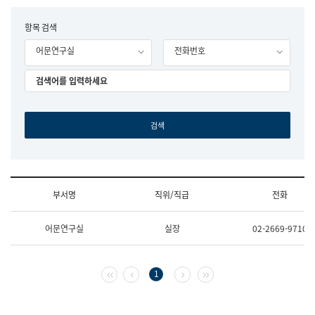
립
국
F
항목 검색
어
o
원
어문연구실
전화번호
r
조
m
직
도
국
어
원
원
장
기
획
연
수
부서명
직위/직급
전화
부
기
조
획
어문연구실
실장
02-2669-9710
직
운
및
영
업
과
무
공
첫 페이지
이전 페이지
다음 페이지
마지막 페이지
1
소
공
개
언
(부
어
서
과