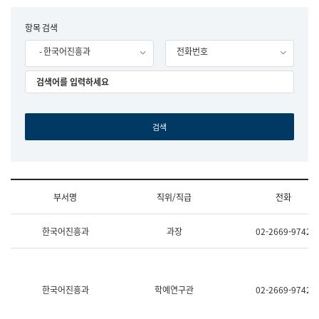
립
국
F
항목 검색
어
o
원
- 한국어진흥과
전화번호
r
조
m
직
도
국
어
원
원
장
기
획
연
수
부서명
직위/직급
전화
부
기
조
획
한국어진흥과
과장
02-2669-9742
직
운
및
영
업
과
무
공
소
공
한국어진흥과
학예연구관
02-2669-9742
개
언
(부
어
서
과