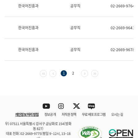
보
한국어진흥과
공무직
02-2669-9764
과
한
국
어
한국어진흥과
공무직
02-2669-9641
진
흥
과
수
한국어진흥과
공무직
02-2669-9678
어
점
자
진
흥
첫 페이지
이전 페이지
다음 페이지
마지막 페이지
1
2
과
Youtube
Instagram
Twitter
blog
개인정보 처리 방침
정보공개
저작권 정책
무료 배포 프로그램
오시는 길
바로 가기
문체부와 소속기관
우) 07511 서울특별시 강서구 금낭화로 154(방화
동 827)
대표 전화: 02-2669-9775(평일 9~12시, 13~18