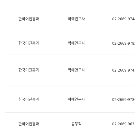
명,
교
직
육
위/
연
한국어진흥과
학예연구사
02-2669-9744
직
수
급,
과
전
어
화,
문
담
연
한국어진흥과
학예연구사
02-2669-9782
당
구
업
실
무)
어
문
연
한국어진흥과
학예연구사
02-2669-9743
구
과
어
문
연
한국어진흥과
학예연구사
02-2669-9786
구
과
(사
전
팀)
한국어진흥과
공무직
02-2669-9631
언
어
정