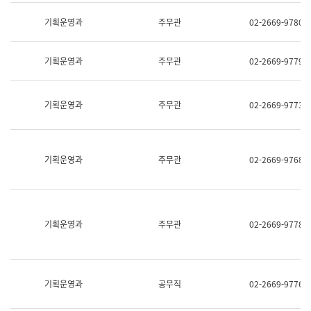
명,
교
직
기획운영과
주무관
02-2669-9780
육
위/
연
직
수
급,
과
기획운영과
주무관
02-2669-9779
전
어
화,
문
담
연
당
기획운영과
주무관
02-2669-9773
구
업
실
무)
어
문
연
기획운영과
주무관
02-2669-9768
구
과
어
문
연
구
기획운영과
주무관
02-2669-9778
과
(사
전
팀)
언
기획운영과
공무직
02-2669-9776
어
정