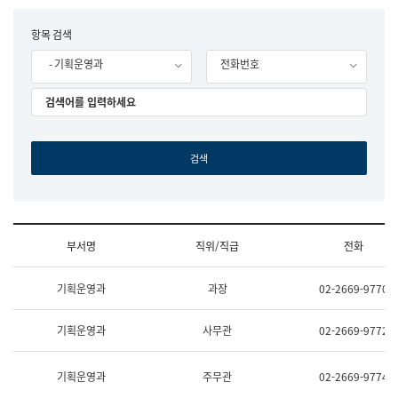
립
국
F
항목 검색
어
o
원
- 기획운영과
전화번호
r
조
m
직
도
국
어
원
원
장
기
획
연
수
부서명
직위/직급
전화
부
기
조
획
기획운영과
과장
02-2669-9770
직
운
및
영
업
과
기획운영과
사무관
02-2669-9772
무
공
소
공
개
언
기획운영과
주무관
02-2669-9774
(부
어
서
과