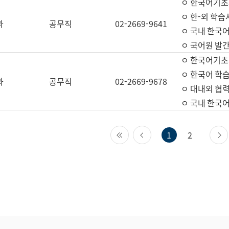
ㅇ 한국어기초
ㅇ 한-외 학습
과
공무직
02-2669-9641
ㅇ 국내 한국
ㅇ 국어원 발간
ㅇ 한국어기초
ㅇ 한국어 학
과
공무직
02-2669-9678
ㅇ 대내외 협력
ㅇ 국내 한국
첫 페이지
이전 페이지
1
2