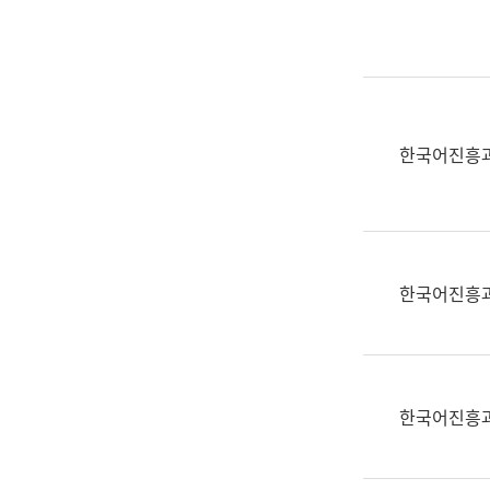
실
어
문
연
구
과
한국어진흥
어
문
연
구
과
한국어진흥
(사
전
팀)
언
어
한국어진흥
정
보
과