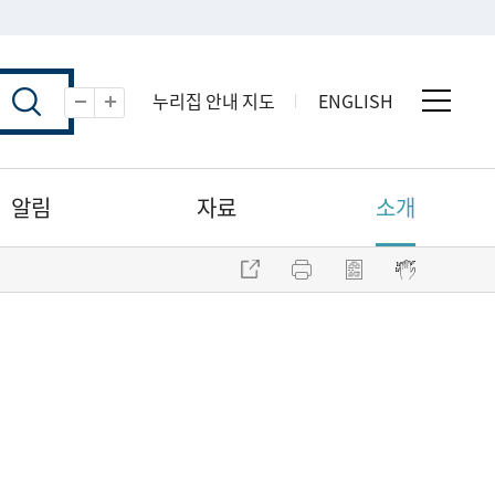
누리집 안내 지도
ENGLISH
전체 
축소
확대
알림
자료
소개
주소 복사
프린트
점자파일 내려받기
점자뷰어 보