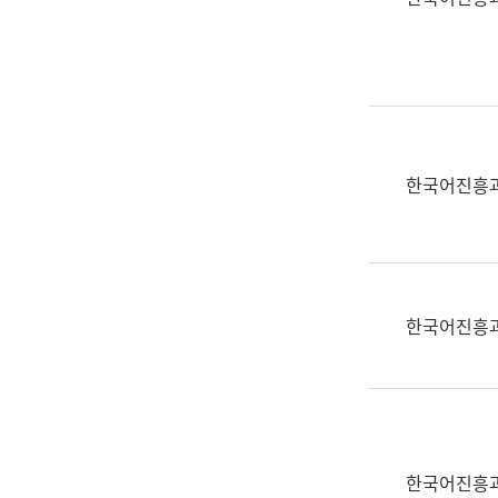
(부
획
서
운
명,
영
직
과
위/
공
직
공
급,
언
한국어진흥
전
어
화,
과
담
교
당
육
업
연
한국어진흥
무)
수
과
어
문
연
구
한국어진흥