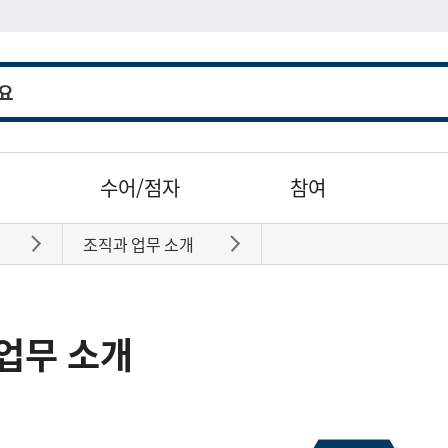
수어/점자
참여
조직과 업무 소개
바로가기
바로가기
업무 소개