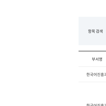
국
립
국
어
원
F
항목 검색
조
o
직
r
도
m
국
어
부서명
원
원
조
장
한국어진흥
직
기
및
획
업
연
무
수
소
부
개
기
한국어진흥