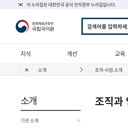
이 누리집은 대한민국 공식 전자정부 누리집입니다.
통
합
검
색
주
지식
개선
교육
메
뉴
현
Home
소개
조직·사업 소개
바로가기
재
위
치:
소개
조직과 
기관 소개