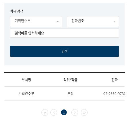
립
국
F
항목 검색
어
o
원
기획연수부
전화번호
r
조
m
직
도
국
어
원
원
장
기
획
연
수
부서명
직위/직급
전화
부
기
조
획
기획연수부
부장
02-2669-9730
직
운
및
영
업
과
무
공
첫 페이지
이전 페이지
다음 페이지
마지막 페이지
1
소
공
개
언
(부
어
서
과