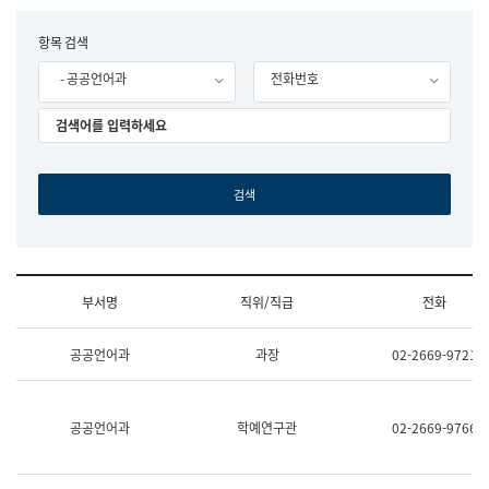
립
국
F
항목 검색
어
o
원
- 공공언어과
전화번호
r
조
m
직
도
국
어
원
원
장
기
획
연
수
부서명
직위/직급
전화
부
기
조
획
공공언어과
과장
02-2669-9721
직
운
및
영
업
과
무
공
공공언어과
학예연구관
02-2669-9766
소
공
개
언
(부
어
서
과