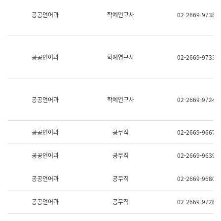
명,
교
공공언어과
학예연구사
02-2669-9738
직
육
위/
연
직
수
급,
과
전
어
공공언어과
학예연구사
02-2669-9733
화,
문
담
연
당
구
업
실
무)
어
공공언어과
학예연구사
02-2669-9724
문
연
구
과
공공언어과
공무직
02-2669-9667
어
문
연
공공언어과
공무직
02-2669-9639
구
과
(사
공공언어과
공무직
02-2669-9680
전
팀)
언
공공언어과
공무직
02-2669-9728
어
정