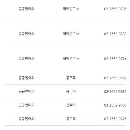
명,
교
공공언어과
학예연구사
02-2669-9738
직
육
위/
연
직
수
급,
과
전
어
공공언어과
학예연구사
02-2669-9733
화,
문
담
연
당
구
업
실
무)
어
공공언어과
학예연구사
02-2669-9724
문
연
구
과
공공언어과
공무직
02-2669-9667
어
문
연
공공언어과
공무직
02-2669-9639
구
과
(사
공공언어과
공무직
02-2669-9680
전
팀)
언
공공언어과
공무직
02-2669-9728
어
정