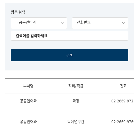
립
국
F
항목 검색
어
o
원
- 공공언어과
전화번호
r
조
m
직
도
국
어
원
원
장
기
획
연
수
부서명
직위/직급
전화
부
기
조
획
공공언어과
과장
02-2669-9721
직
운
및
영
업
과
무
공
공공언어과
학예연구관
02-2669-9766
소
공
개
언
(부
어
서
과