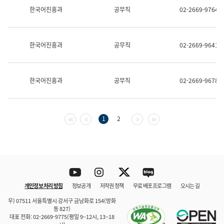
보
한국어진흥과
공무직
02-2669-9764
과
한
국
어
한국어진흥과
공무직
02-2669-9641
진
흥
과
수
한국어진흥과
공무직
02-2669-9678
어
점
자
진
흥
첫 페이지
이전 페이지
다음 페이지
마지막 페이지
1
2
과
Youtube
Instagram
Twitter
blog
개인정보 처리 방침
정보공개
저작권 정책
무료 배포 프로그램
오시는 길
바로 가기
문체부와 소속기관
우) 07511 서울특별시 강서구 금낭화로 154(방화
동 827)
대표 전화: 02-2669-9775(평일 9~12시, 13~18