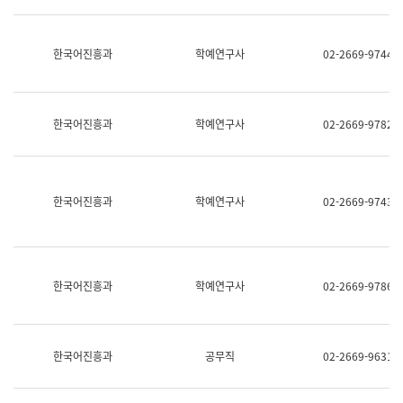
명,
교
직
육
위/
연
한국어진흥과
학예연구사
02-2669-9744
직
수
급,
과
전
어
화,
문
담
연
한국어진흥과
학예연구사
02-2669-9782
당
구
업
실
무)
어
문
연
한국어진흥과
학예연구사
02-2669-9743
구
과
어
문
연
한국어진흥과
학예연구사
02-2669-9786
구
과
(사
전
팀)
한국어진흥과
공무직
02-2669-9631
언
어
정