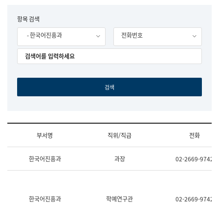
립
국
F
항목 검색
어
o
원
- 한국어진흥과
전화번호
r
조
m
직
도
국
어
원
원
장
기
획
연
수
부서명
직위/직급
전화
부
기
조
획
한국어진흥과
과장
02-2669-9742
직
운
및
영
업
과
무
공
소
공
한국어진흥과
학예연구관
02-2669-9742
개
언
(부
어
서
과