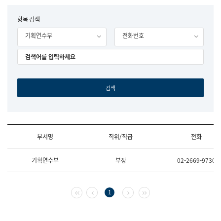
립
국
F
항목 검색
어
o
원
기획연수부
전화번호
r
조
m
직
도
국
어
원
원
장
기
획
연
수
부서명
직위/직급
전화
부
기
조
획
기획연수부
부장
02-2669-9730
직
운
및
영
업
과
무
공
첫 페이지
이전 페이지
다음 페이지
마지막 페이지
1
소
공
개
언
(부
어
서
과