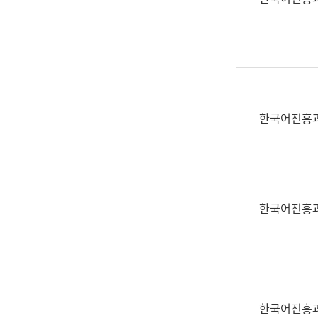
(부
획
서
운
명,
영
직
과
위/
공
직
공
급,
언
한국어진흥
전
어
화,
과
담
교
당
육
업
연
한국어진흥
무)
수
과
어
문
연
구
한국어진흥