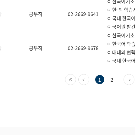
ㅇ 한국어기초
ㅇ 한-외 학습
과
공무직
02-2669-9641
ㅇ 국내 한국
ㅇ 국어원 발간
ㅇ 한국어기초
ㅇ 한국어 학
과
공무직
02-2669-9678
ㅇ 대내외 협력
ㅇ 국내 한국
첫 페이지
이전 페이지
1
2