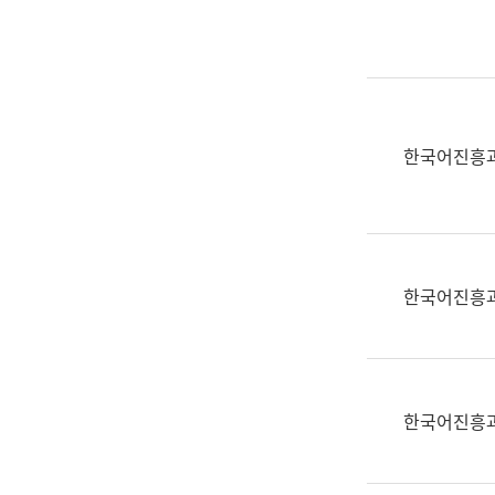
실
어
문
연
구
과
한국어진흥
어
문
연
구
과
한국어진흥
(사
전
팀)
언
어
한국어진흥
정
보
과