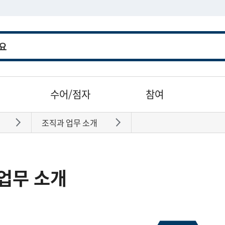
수어/점자
참여
조직과 업무 소개
바로가기
바로가기
업무 소개