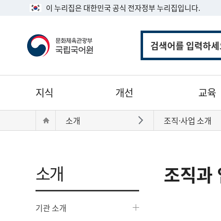
이 누리집은 대한민국 공식 전자정부 누리집입니다.
통
합
검
색
주
지식
개선
교육
메
뉴
현
Home
소개
조직·사업 소개
바로가기
재
위
치:
소개
조직과 
기관 소개