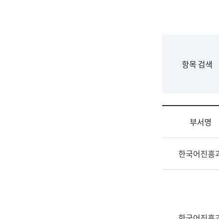
국
립
국
어
원
F
항목 검색
조
o
직
r
도
m
국
어
부서명
원
원
조
장
한국어진흥
직
기
및
획
업
연
무
수
소
부
개
기
한국어진흥