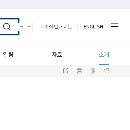
누리집 안내 지도
ENGLISH
전체 
축소
확대
알림
자료
소개
주소 복사
프린트
점자파일 내려받기
점자뷰어 보