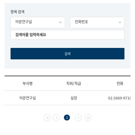
립
국
F
항목 검색
어
o
원
어문연구실
전화번호
r
조
m
직
도
국
어
원
원
장
기
획
연
수
부서명
직위/직급
전화
부
기
조
획
어문연구실
실장
02-2669-9710
직
운
및
영
업
과
무
공
첫 페이지
이전 페이지
다음 페이지
마지막 페이지
1
소
공
개
언
(부
어
서
과