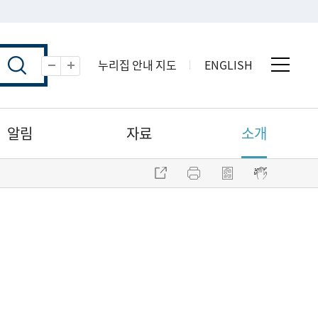
누리집 안내 지도
ENGLISH
전체 
축소
확대
알림
자료
소개
주소 복사
프린트
점자파일 내려받기
점자뷰어 보