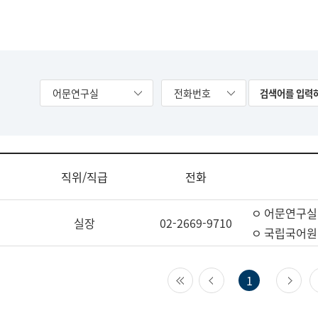
어문연구실
전화번호
직위/직급
전화
ㅇ 어문연구실
실장
02-2669-9710
ㅇ 국립국어원
첫 페이지
이전 페이지
다
1