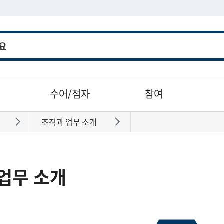
수어/점자
참여
조직과 업무 소개
바로가기
바로가기
업무 소개