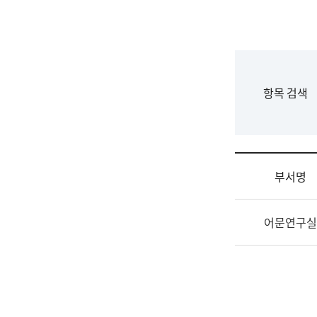
국
립
국
어
원
F
항목 검색
조
o
직
r
도
m
국
어
부서명
원
원
조
장
어문연구실
직
기
및
획
업
연
무
수
소
부
개
기