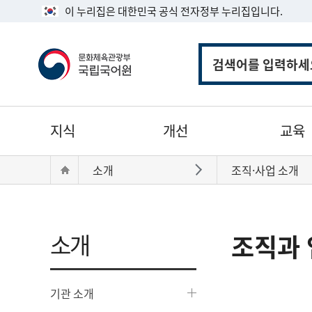
이 누리집은 대한민국 공식 전자정부 누리집입니다.
통
합
검
색
주
지식
개선
교육
메
뉴
현
Home
소개
조직·사업 소개
바로가기
재
위
치:
소개
조직과 
기관 소개