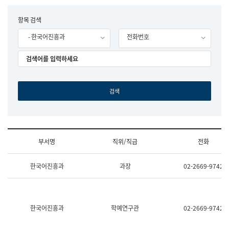
립
국
F
항목 검색
어
o
원
- 한국어진흥과
전화번호
r
조
m
직
도
국
어
원
원
장
기
획
연
수
부서명
직위/직급
전화
부
기
조
획
한국어진흥과
과장
02-2669-9742
직
운
및
영
업
과
무
공
소
공
한국어진흥과
학예연구관
02-2669-9742
개
언
(부
어
서
과