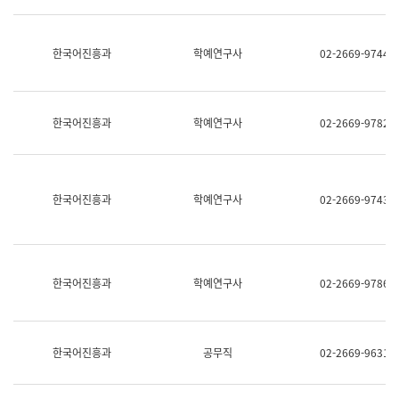
명,
교
직
육
위/
연
한국어진흥과
학예연구사
02-2669-9744
직
수
급,
과
전
어
화,
문
담
연
한국어진흥과
학예연구사
02-2669-9782
당
구
업
실
무)
어
문
연
한국어진흥과
학예연구사
02-2669-9743
구
과
어
문
연
한국어진흥과
학예연구사
02-2669-9786
구
과
(사
전
팀)
한국어진흥과
공무직
02-2669-9631
언
어
정