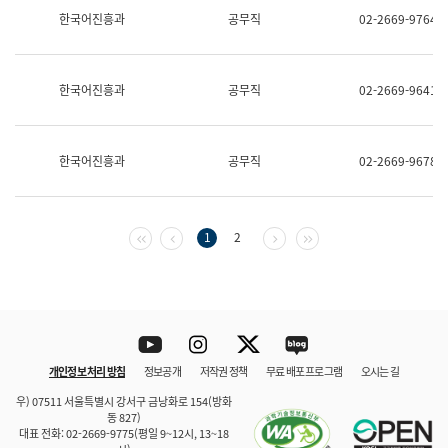
보
한국어진흥과
공무직
02-2669-9764
과
한
국
어
한국어진흥과
공무직
02-2669-9641
진
흥
과
수
한국어진흥과
공무직
02-2669-9678
어
점
자
진
흥
첫 페이지
이전 페이지
다음 페이지
마지막 페이지
1
2
과
Youtube
Instagram
Twitter
blog
개인정보 처리 방침
정보공개
저작권 정책
무료 배포 프로그램
오시는 길
바로 가기
문체부와 소속기관
우) 07511 서울특별시 강서구 금낭화로 154(방화
동 827)
대표 전화: 02-2669-9775(평일 9~12시, 13~18