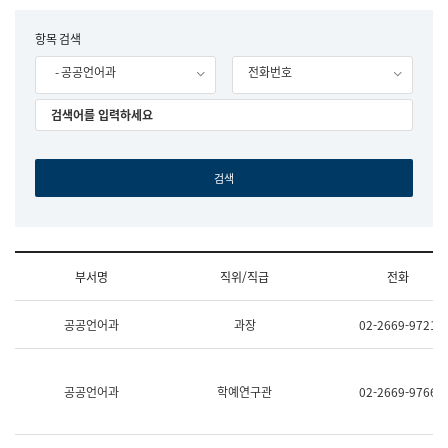
립
국
F
항목 검색
어
o
원
- 공공언어과
전화번호
r
조
m
직
도
국
어
원
원
장
기
획
연
수
부서명
직위/직급
전화
부
기
조
획
공공언어과
과장
02-2669-9721
직
운
및
영
업
과
무
공
공공언어과
학예연구관
02-2669-9766
소
공
개
언
(부
어
서
과