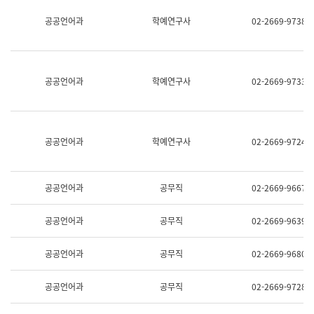
명,
교
공공언어과
학예연구사
02-2669-9738
직
육
위/
연
직
수
급,
과
전
어
공공언어과
학예연구사
02-2669-9733
화,
문
담
연
당
구
업
실
무)
어
공공언어과
학예연구사
02-2669-9724
문
연
구
과
공공언어과
공무직
02-2669-9667
어
문
연
공공언어과
공무직
02-2669-9639
구
과
(사
공공언어과
공무직
02-2669-9680
전
팀)
언
공공언어과
공무직
02-2669-9728
어
정