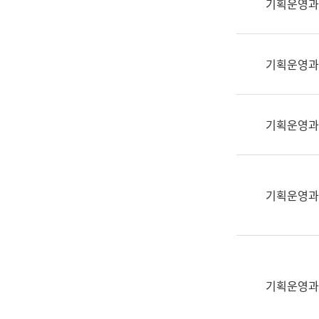
기획운영과
(부
획
서
운
명,
영
직
기획운영과
과
위/
공
직
공
급,
언
기획운영과
전
어
화,
과
담
교
당
육
기획운영과
업
연
무)
수
과
어
문
기획운영과
연
구