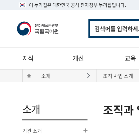
이 누리집은 대한민국 공식 전자정부 누리집입니다.
통
합
검
색
주
지식
개선
교육
메
뉴
현
Home
소개
조직·사업 소개
바로가기
재
위
치:
소개
조직과 
기관 소개