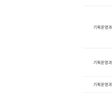
실
어
문
연
구
기획운영과
과
어
문
연
구
과
기획운영과
(사
전
팀)
기획운영과
언
어
정
보
과