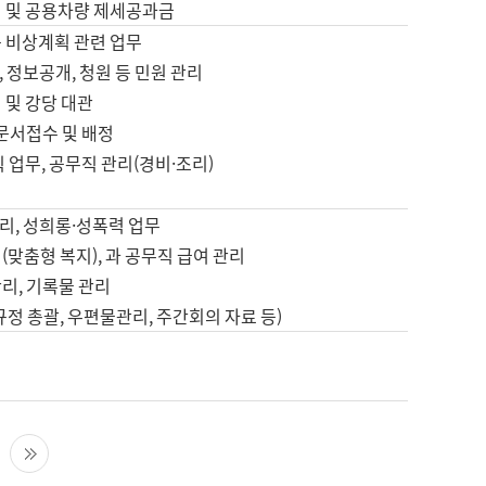
영 및 공용차량 제세공과금
등 비상계획 관련 업무
 정보공개, 청원 등 민원 관리
 및 강당 대관
 문서접수 및 배정
직 업무, 공무직 관리(경비·조리)
영
리, 성희롱·성폭력 업무
(맞춤형 복지), 과 공무직 급여 관리
리, 기록물 관리
규정 총괄, 우편물관리, 주간회의 자료 등)
영
다음 페이지
마지막 페이지