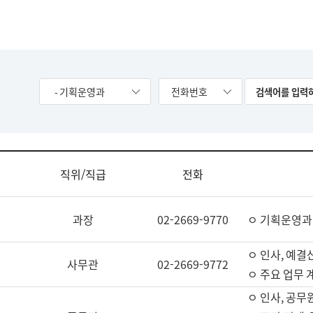
- 기획운영과
전화번호
직위/직급
전화
과장
02-2669-9770
ㅇ 기획운영과
ㅇ 인사, 예결산
사무관
02-2669-9772
ㅇ 주요 업무 
ㅇ 인사, 공무