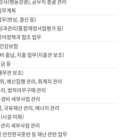
 감사(행동강령), 공무직 총괄 관리
 업무계획
업무(편성, 결산 등)
, 성과관리(통합재정사업평가 등)
 국어정책과 협조 업무
, 건강보험
 출납, 지출 업무(지출관 보조)
금 등
재무관 보조)
, 예산집행 관리, 회계직 관리
관리, 법적의무구매 관리
본경비 세부사업 관리
설, 국유재산 관리, 에너지 관리
(시설·미화)
사관리 세부사업 관리
및 안전한국훈련 등 재난 관련 업무