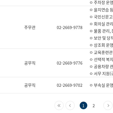
ㅇ 주차장 운
ㅇ 을지연습 
ㅇ 국민신문고,
ㅇ 회의실 관리
주무관
02-2669-9778
ㅇ 물품 관리,
ㅇ 보안 및 당
ㅇ 상조회 운
ㅇ 교육훈련관
ㅇ 선택적 복지
공무직
02-2669-9776
ㅇ 공용차량 관
ㅇ 서무 지원(
공무직
02-2669-9702
ㅇ 부속실 운
첫 페이지
이전 페이지
1
2