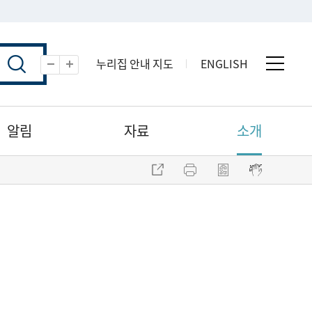
누리집 안내 지도
ENGLISH
전체 
축소
확대
알림
자료
소개
주소 복사
프린트
점자파일 내려받기
점자뷰어 보