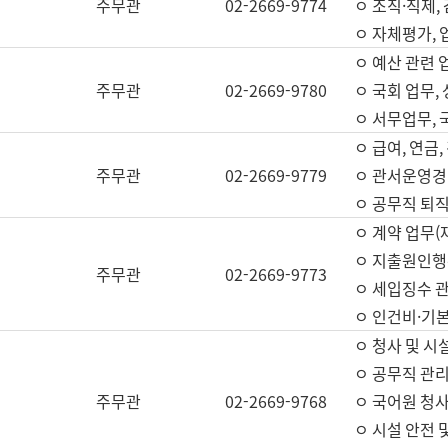
주무관
02-2669-9774
ㅇ 조직·직제,
ㅇ 자체평가,
ㅇ 예산 관련 
주무관
02-2669-9780
ㅇ 국회 업무
ㅇ 서무업무,
ㅇ 급여, 연금
주무관
02-2669-9779
ㅇ 관서운영경비
ㅇ 공무직 퇴직
ㅇ 계약 업무(
ㅇ 지출원인행위
주무관
02-2669-9773
ㅇ 세입징수 
ㅇ 인건비·기
ㅇ 청사 및 시
ㅇ 공무직 관리
주무관
02-2669-9768
ㅇ 국어원 청
ㅇ 시설 안전 