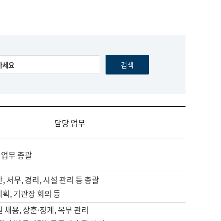
담당 업무
 업무 총괄
, 서무, 경리, 시설 관리 등 총괄
계획, 기관장 회의 등
원 채용, 상훈·징계, 복무 관리