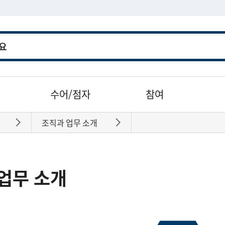
수어/점자
참여
조직과 업무 소개
바로가기
바로가기
업무 소개