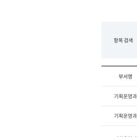
국
립
국
어
원
F
항목 검색
조
o
직
r
도
m
국
어
부서명
원
원
조
장
기획운영과
직
기
및
획
업
연
기획운영과
무
수
소
부
개
기