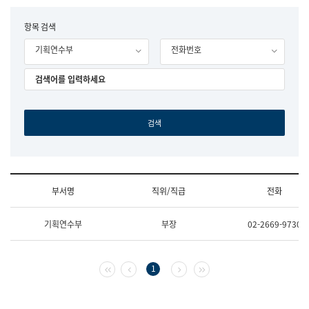
립
국
F
항목 검색
어
o
원
기획연수부
전화번호
r
조
m
직
도
국
어
원
원
장
기
획
연
수
부서명
직위/직급
전화
부
기
조
획
기획연수부
부장
02-2669-9730
직
운
및
영
업
과
무
공
첫 페이지
이전 페이지
다음 페이지
마지막 페이지
1
소
공
개
언
(부
어
서
과