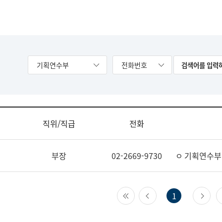
기획연수부
전화번호
직위/직급
전화
부장
02-2669-9730
ㅇ 기획연수부
첫 페이지
이전 페이지
다
1