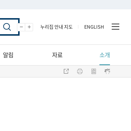
누리집 안내 지도
ENGLISH
전체 
축소
확대
알림
자료
소개
주소 복사
프린트
점자파일 내려받기
점자뷰어 보