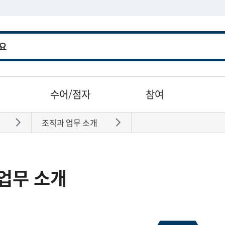
수어/점자
참여
조직과 업무 소개
바로가기
바로가기
업무 소개