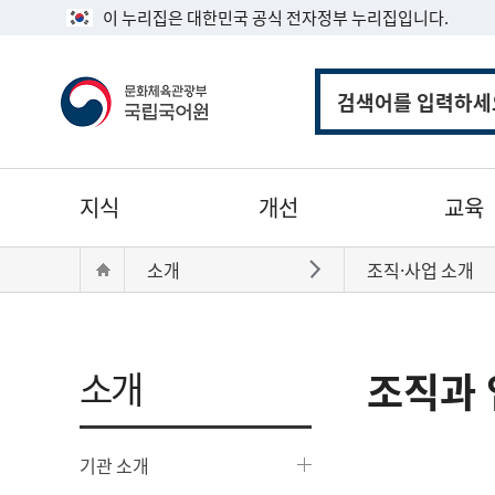
이 누리집은 대한민국 공식 전자정부 누리집입니다.
통
합
검
색
주
지식
개선
교육
메
뉴
현
Home
소개
조직·사업 소개
바로가기
재
위
치:
소개
조직과 
기관 소개