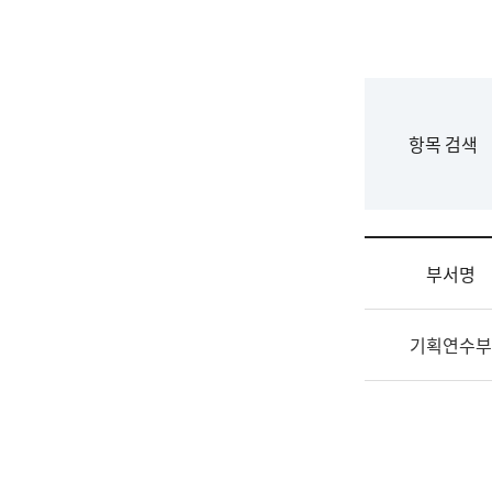
국
립
국
어
원
F
항목 검색
조
o
직
r
도
m
국
어
부서명
원
원
조
장
기획연수부
직
기
및
획
업
연
무
수
소
부
개
기