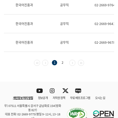
보
한국어진흥과
공무직
02-2669-9764
과
한
국
어
한국어진흥과
공무직
02-2669-9641
진
흥
과
수
한국어진흥과
공무직
02-2669-9678
어
점
자
진
흥
첫 페이지
이전 페이지
다음 페이지
마지막 페이지
1
2
과
Youtube
Instagram
Twitter
blog
개인정보 처리 방침
정보공개
저작권 정책
무료 배포 프로그램
오시는 길
바로 가기
문체부와 소속기관
우) 07511 서울특별시 강서구 금낭화로 154(방화
동 827)
대표 전화: 02-2669-9775(평일 9~12시, 13~18