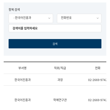
립
국
F
항목 검색
어
o
원
- 한국어진흥과
전화번호
r
조
m
직
도
국
어
원
원
장
기
획
연
수
부서명
직위/직급
전화
부
기
조
획
한국어진흥과
과장
02-2669-9742
직
운
및
영
업
과
무
공
소
공
한국어진흥과
학예연구관
02-2669-9742
개
언
(부
어
서
과