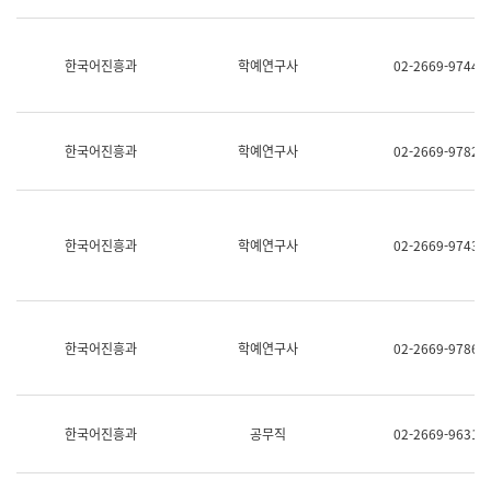
명,
교
직
육
위/
연
한국어진흥과
학예연구사
02-2669-9744
직
수
급,
과
전
어
화,
문
담
연
한국어진흥과
학예연구사
02-2669-9782
당
구
업
실
무)
어
문
연
한국어진흥과
학예연구사
02-2669-9743
구
과
어
문
연
한국어진흥과
학예연구사
02-2669-9786
구
과
(사
전
팀)
한국어진흥과
공무직
02-2669-9631
언
어
정