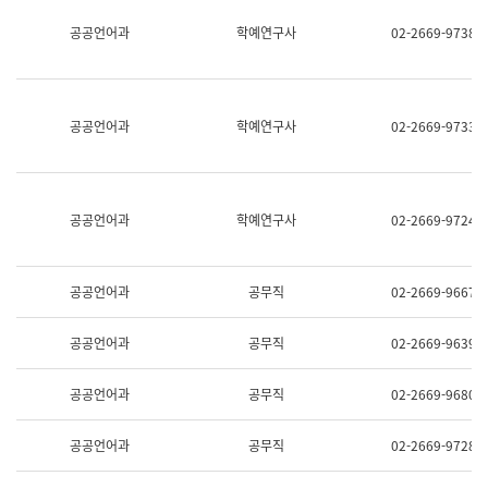
명,
교
공공언어과
학예연구사
02-2669-9738
직
육
위/
연
직
수
급,
과
전
어
공공언어과
학예연구사
02-2669-9733
화,
문
담
연
당
구
업
실
무)
어
공공언어과
학예연구사
02-2669-9724
문
연
구
과
공공언어과
공무직
02-2669-9667
어
문
연
공공언어과
공무직
02-2669-9639
구
과
(사
공공언어과
공무직
02-2669-9680
전
팀)
언
공공언어과
공무직
02-2669-9728
어
정