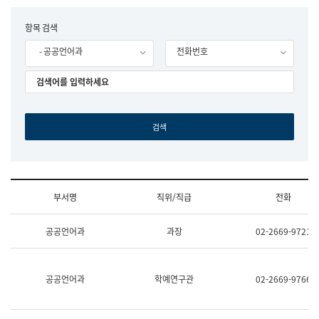
립
국
F
항목 검색
어
o
원
- 공공언어과
전화번호
r
조
m
직
도
국
어
원
원
장
기
획
연
수
부서명
직위/직급
전화
부
기
조
획
공공언어과
과장
02-2669-9721
직
운
및
영
업
과
무
공
공공언어과
학예연구관
02-2669-9766
소
공
개
언
(부
어
서
과