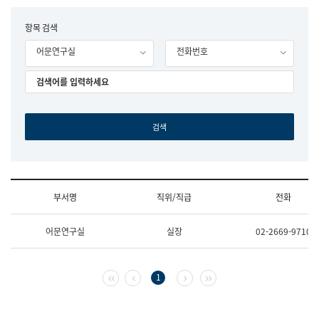
립
국
F
항목 검색
어
o
원
어문연구실
전화번호
r
조
m
직
도
국
어
원
원
장
기
획
연
수
부서명
직위/직급
전화
부
기
조
획
어문연구실
실장
02-2669-9710
직
운
및
영
업
과
무
공
첫 페이지
이전 페이지
다음 페이지
마지막 페이지
1
소
공
개
언
(부
어
서
과