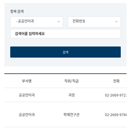
립
국
F
항목 검색
어
o
원
- 공공언어과
전화번호
r
조
m
직
도
국
어
원
원
장
기
획
연
수
부서명
직위/직급
전화
부
기
조
획
공공언어과
과장
02-2669-9721
직
운
및
영
업
과
무
공
공공언어과
학예연구관
02-2669-9766
소
공
개
언
(부
어
서
과