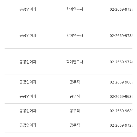
명,
교
공공언어과
학예연구사
02-2669-9738
직
육
위/
연
직
수
급,
과
전
어
공공언어과
학예연구사
02-2669-9733
화,
문
담
연
당
구
업
실
무)
어
공공언어과
학예연구사
02-2669-9724
문
연
구
과
공공언어과
공무직
02-2669-9667
어
문
연
공공언어과
공무직
02-2669-9639
구
과
(사
공공언어과
공무직
02-2669-9680
전
팀)
언
공공언어과
공무직
02-2669-9728
어
정