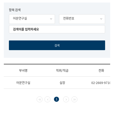
립
국
F
항목 검색
어
o
원
어문연구실
전화번호
r
조
m
직
도
국
어
원
원
장
기
획
연
수
부서명
직위/직급
전화
부
기
조
획
어문연구실
실장
02-2669-9710
직
운
및
영
업
과
무
공
첫 페이지
이전 페이지
다음 페이지
마지막 페이지
1
소
공
개
언
(부
어
서
과