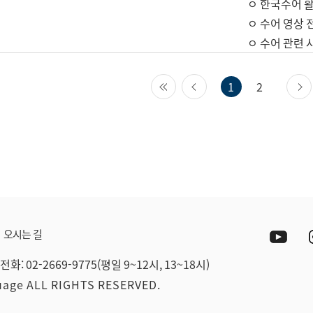
ㅇ 한국수어 활
ㅇ 수어 영상 
ㅇ 수어 관련 
첫 페이지
이전 페이지
1
2
Yout
오시는 길
전화: 02-2669-9775(평일 9~12시, 13~18시)
guage ALL RIGHTS RESERVED.