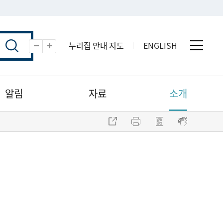
누리집 안내 지도
ENGLISH
전체 
축소
확대
알림
자료
소개
주소 복사
프린트
점자파일 내려받기
점자뷰어 보