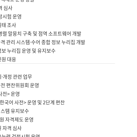
격 심사
검정시험 운영
실태 조사
병렬 말뭉치 구축 및 점역 소프트웨어 개발
격 관리 시스템·수어 종합 정보 누리집 개발
정보 누리집 운영 및 유지보수
민원 대응
제·개정 관련 업무
사전 편찬위원회 운영
사전> 운영
한국어 사전> 운영 및 2단계 편찬
시스템 유지보수
원 자격제도 운영
원 자격 심사
육능력 검정시험 운영