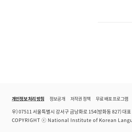
개인정보 처리 방침
정보공개
저작권 정책
무료 배포 프로그램
우) 07511 서울특별시 강서구 금낭화로 154(방화동 827)
대표 
COPYRIGHT ⓒ National Institute of Korean Lan