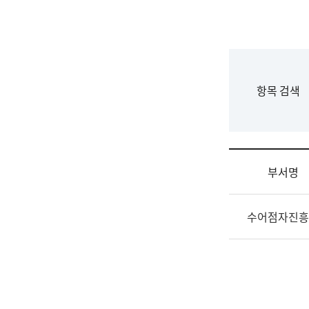
국
립
국
어
원
F
항목 검색
조
o
직
r
도
m
국
어
부서명
원
원
조
장
수어점자진흥
직
기
및
획
업
연
무
수
소
부
개
기