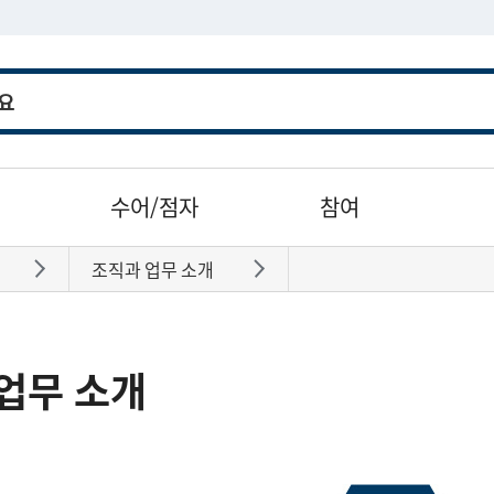
수어/점자
참여
조직과 업무 소개
바로가기
바로가기
업무 소개