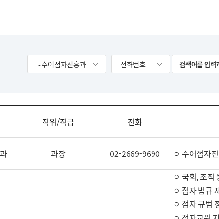
- 수어점자진흥과
전화번호
직위/직급
전화
과
과장
02-2669-9690
ㅇ 수어점자진
ㅇ 국회, 조직 
ㅇ 점자 법규 
ㅇ 점자 규범 
ㅇ 점자교원 