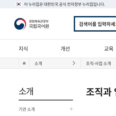
이 누리집은 대한민국 공식 전자정부 누리집입니다.
통
합
검
색
주
지식
개선
교육
메
뉴
현
Home
소개
조직·사업 소개
바로가기
재
위
치:
소개
조직과 
기관 소개