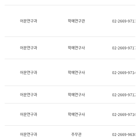
명,
교
직
육
위/
연
직
어문연구과
학예연구관
02-2669-9713
수
급,
과
전
어
화,
문
담
연
당
구
어문연구과
학예연구사
02-2669-9717
업
실
무)
어
문
연
어문연구과
학예연구사
02-2669-9714
구
과
어
문
어문연구과
학예연구사
02-2669-9712
연
구
과
(사
어문연구과
학예연구사
02-2669-9716
전
팀)
언
어
어문연구과
주무관
02-2669-9630
정