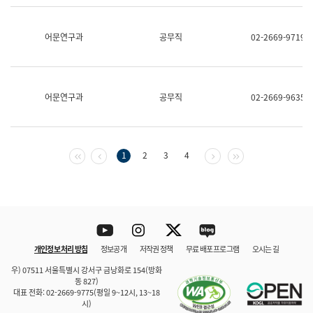
보
과
한
어문연구과
공무직
02-2669-9719
국
어
진
흥
과
어문연구과
공무직
02-2669-9635
수
어
점
자
진
첫 페이지
이전 페이지
다음 페이지
마지막 페이지
1
2
3
4
흥
과
Youtube
Instagram
Twitter
blog
개인정보 처리 방침
정보공개
저작권 정책
무료 배포 프로그램
오시는 길
바로 가기
문체부와 소속기관
우) 07511 서울특별시 강서구 금낭화로 154(방화
동 827)
대표 전화: 02-2669-9775(평일 9~12시, 13~18
시)