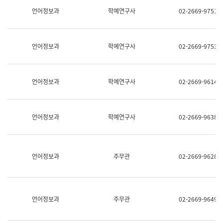
명,
교
언어정보과
학예연구사
02-2669-9751
직
육
위/
연
직
수
급,
과
언어정보과
학예연구사
02-2669-9753
전
어
화,
문
담
연
당
구
언어정보과
학예연구사
02-2669-9614
업
실
무)
어
문
연
언어정보과
학예연구사
02-2669-9638
구
과
어
문
연
언어정보과
주무관
02-2669-9628
구
과
(사
전
팀)
언어정보과
주무관
02-2669-9649
언
어
정