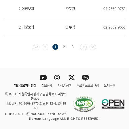
보
과
언어정보과
주무관
02-2669-9759
한
국
어
언어정보과
공무직
02-2669-9650
진
흥
과
수
첫 페이지
이전 페이지
다음 페이지
마지막 페이지
1
2
3
어
점
자
진
흥
과
Youtube
Instagram
Twitter
blog
개인정보 처리 방침
정보공개
저작권 정책
무료 배포 프로그램
오시는 길
바로 가기
문체부와 소속기관
우) 07511 서울특별시 강서구 금낭화로 154(방화
동 827)
대표 전화: 02-2669-9775(평일 9~12시, 13~18
시)
COPYRIGHT ⓒ National Institute of
Korean Language ALL RIGHTS RESERVED.