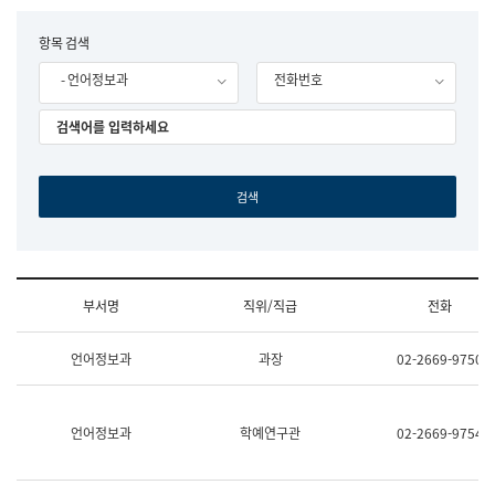
립
국
F
항목 검색
어
o
원
- 언어정보과
전화번호
r
조
m
직
도
국
어
원
원
장
기
획
연
수
부서명
직위/직급
전화
부
기
조
획
언어정보과
과장
02-2669-9750
직
운
및
영
업
과
무
공
언어정보과
학예연구관
02-2669-9754
소
공
개
언
(부
어
서
과