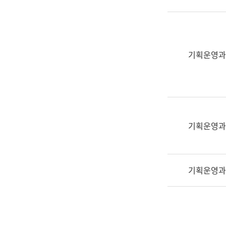
실
어
문
연
구
기획운영과
과
어
문
연
구
과
기획운영과
(사
전
팀)
기획운영과
언
어
정
보
과