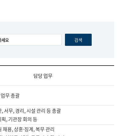
담당 업무
 업무 총괄
, 서무, 경리, 시설 관리 등 총괄
계획, 기관장 회의 등
원 채용, 상훈·징계, 복무 관리