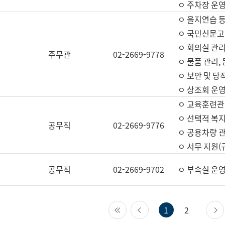
ㅇ 주차장 운
ㅇ 을지연습 
ㅇ 국민신문고,
ㅇ 회의실 관리
주무관
02-2669-9778
ㅇ 물품 관리,
ㅇ 보안 및 당
ㅇ 상조회 운
ㅇ 교육훈련관
ㅇ 선택적 복지
공무직
02-2669-9776
ㅇ 공용차량 관
ㅇ 서무 지원(
공무직
02-2669-9702
ㅇ 부속실 운
첫 페이지
이전 페이지
1
2