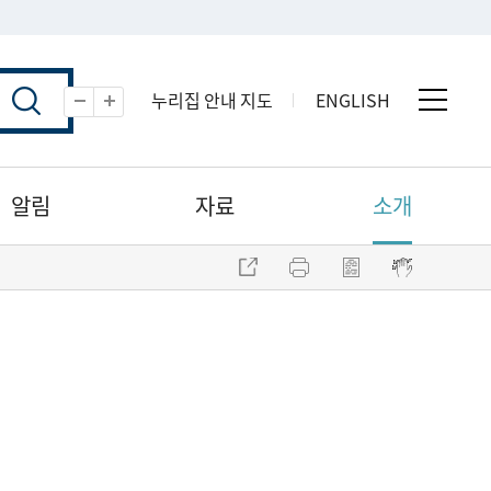
누리집 안내 지도
ENGLISH
전체 
축소
확대
알림
자료
소개
주소 복사
프린트
점자파일 내려받기
점자뷰어 보