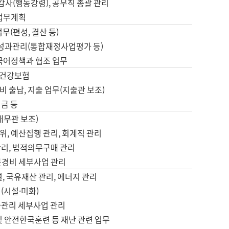
 감사(행동강령), 공무직 총괄 관리
 업무계획
업무(편성, 결산 등)
, 성과관리(통합재정사업평가 등)
 국어정책과 협조 업무
, 건강보험
 출납, 지출 업무(지출관 보조)
금 등
재무관 보조)
, 예산집행 관리, 회계직 관리
관리, 법적의무구매 관리
본경비 세부사업 관리
설, 국유재산 관리, 에너지 관리
(시설·미화)
사관리 세부사업 관리
및 안전한국훈련 등 재난 관련 업무