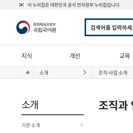
이 누리집은 대한민국 공식 전자정부 누리집입니다.
통
합
검
색
주
지식
개선
교육
메
뉴
현
Home
소개
조직·사업 소개
바로가기
재
위
치:
소개
조직과 
기관 소개