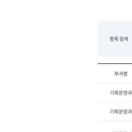
국
립
국
어
원
F
항목 검색
조
o
직
r
도
m
국
어
부서명
원
원
조
장
기획운영과
직
기
및
획
업
연
기획운영과
무
수
소
부
개
기