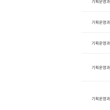
기획운영과
(부
획
서
운
명,
영
직
기획운영과
과
위/
공
직
공
급,
언
기획운영과
전
어
화,
과
담
교
당
육
기획운영과
업
연
무)
수
과
어
문
기획운영과
연
구