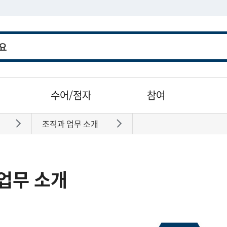
수어/점자
참여
조직과 업무 소개
바로가기
바로가기
업무 소개