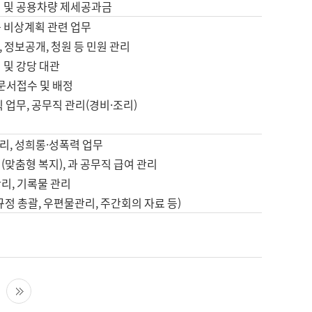
영 및 공용차량 제세공과금
등 비상계획 관련 업무
 정보공개, 청원 등 민원 관리
 및 강당 대관
 문서접수 및 배정
직 업무, 공무직 관리(경비·조리)
영
리, 성희롱·성폭력 업무
(맞춤형 복지), 과 공무직 급여 관리
리, 기록물 관리
규정 총괄, 우편물관리, 주간회의 자료 등)
영
다음 페이지
마지막 페이지