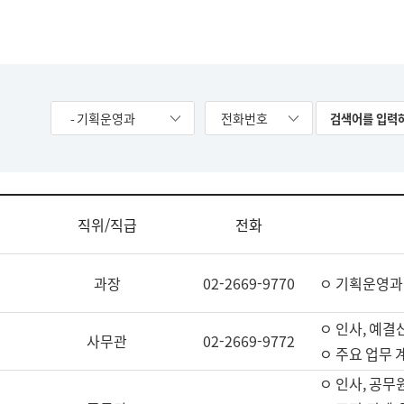
- 기획운영과
전화번호
직위/직급
전화
과장
02-2669-9770
ㅇ 기획운영과
ㅇ 인사, 예결산
사무관
02-2669-9772
ㅇ 주요 업무 
ㅇ 인사, 공무