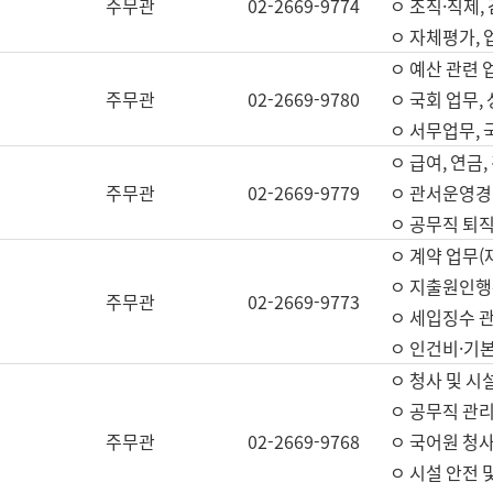
주무관
02-2669-9774
ㅇ 조직·직제,
ㅇ 자체평가,
ㅇ 예산 관련 
주무관
02-2669-9780
ㅇ 국회 업무
ㅇ 서무업무,
ㅇ 급여, 연금
주무관
02-2669-9779
ㅇ 관서운영경비
ㅇ 공무직 퇴직
ㅇ 계약 업무(
ㅇ 지출원인행위
주무관
02-2669-9773
ㅇ 세입징수 
ㅇ 인건비·기
ㅇ 청사 및 시
ㅇ 공무직 관리
주무관
02-2669-9768
ㅇ 국어원 청
ㅇ 시설 안전 