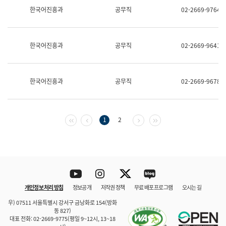
보
한국어진흥과
공무직
02-2669-9764
과
한
국
어
한국어진흥과
공무직
02-2669-9641
진
흥
과
수
한국어진흥과
공무직
02-2669-9678
어
점
자
진
흥
첫 페이지
이전 페이지
다음 페이지
마지막 페이지
1
2
과
Youtube
Instagram
Twitter
blog
개인정보 처리 방침
정보공개
저작권 정책
무료 배포 프로그램
오시는 길
바로 가기
문체부와 소속기관
우) 07511 서울특별시 강서구 금낭화로 154(방화
동 827)
대표 전화: 02-2669-9775(평일 9~12시, 13~18