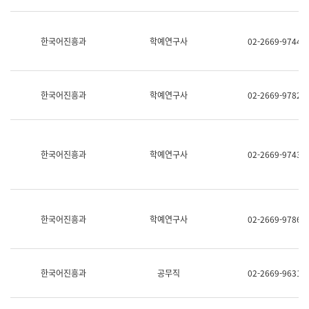
명,
교
직
육
위/
연
한국어진흥과
학예연구사
02-2669-9744
직
수
급,
과
전
어
화,
문
담
연
한국어진흥과
학예연구사
02-2669-9782
당
구
업
실
무)
어
문
연
한국어진흥과
학예연구사
02-2669-9743
구
과
어
문
연
한국어진흥과
학예연구사
02-2669-9786
구
과
(사
전
팀)
한국어진흥과
공무직
02-2669-9631
언
어
정