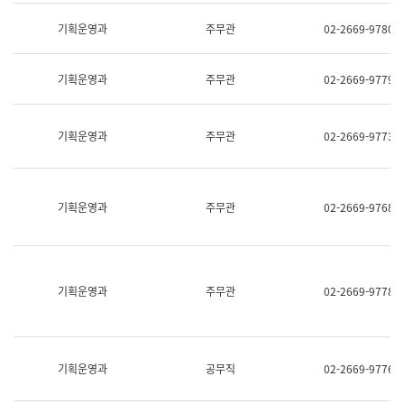
명,
교
직
기획운영과
주무관
02-2669-9780
육
위/
연
직
수
급,
과
기획운영과
주무관
02-2669-9779
전
어
화,
문
담
연
당
기획운영과
주무관
02-2669-9773
구
업
실
무)
어
문
연
기획운영과
주무관
02-2669-9768
구
과
어
문
연
구
기획운영과
주무관
02-2669-9778
과
(사
전
팀)
언
기획운영과
공무직
02-2669-9776
어
정