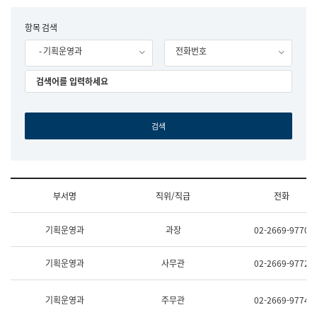
립
국
F
항목 검색
어
o
원
- 기획운영과
전화번호
r
조
m
직
도
국
어
원
원
장
기
획
연
수
부서명
직위/직급
전화
부
기
조
획
기획운영과
과장
02-2669-9770
직
운
및
영
업
과
기획운영과
사무관
02-2669-9772
무
공
소
공
개
언
기획운영과
주무관
02-2669-9774
(부
어
서
과