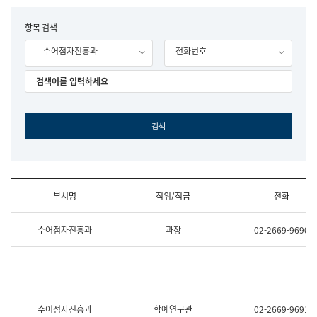
립
국
F
항목 검색
어
o
원
- 수어점자진흥과
전화번호
r
조
m
직
도
국
어
원
원
장
기
획
연
수
부서명
직위/직급
전화
부
기
조
획
수어점자진흥과
과장
02-2669-9690
직
운
및
영
업
과
무
공
소
공
개
언
(부
어
수어점자진흥과
학예연구관
02-2669-9691
서
과