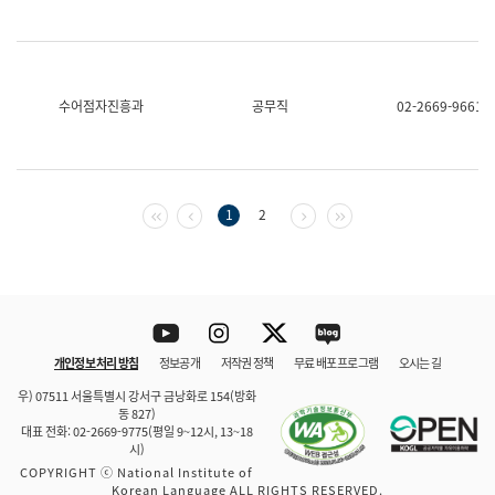
수어점자진흥과
공무직
02-2669-9661
첫 페이지
이전 페이지
다음 페이지
마지막 페이지
1
2
Youtube
Instagram
Twitter
blog
개인정보 처리 방침
정보공개
저작권 정책
무료 배포 프로그램
오시는 길
바로 가기
문체부와 소속기관
우) 07511 서울특별시 강서구 금낭화로 154(방화
동 827)
대표 전화: 02-2669-9775(평일 9~12시, 13~18
시)
COPYRIGHT ⓒ National Institute of
Korean Language ALL RIGHTS RESERVED.