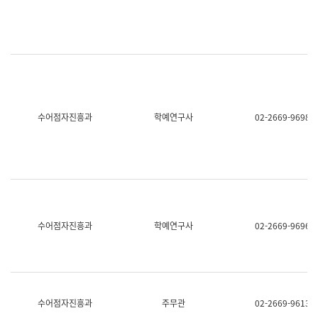
명,
교
직
육
위/
연
직
수
급,
과
전
어
화,
문
담
연
당
구
수어점자진흥과
학예연구사
02-2669-9698
업
실
무)
어
문
연
구
과
어
문
연
수어점자진흥과
학예연구사
02-2669-9696
구
과
(사
전
팀)
언
어
수어점자진흥과
주무관
02-2669-9613
정