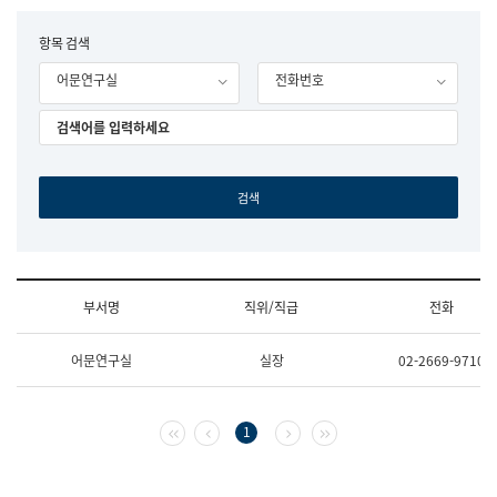
립
국
F
항목 검색
어
o
원
어문연구실
전화번호
r
조
m
직
도
국
어
원
원
장
기
획
연
수
부서명
직위/직급
전화
부
기
조
획
어문연구실
실장
02-2669-9710
직
운
및
영
업
과
무
공
첫 페이지
이전 페이지
다음 페이지
마지막 페이지
1
소
공
개
언
(부
어
서
과