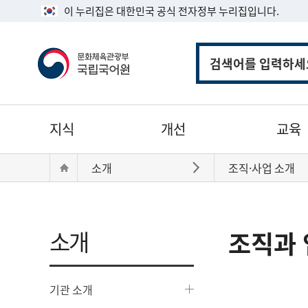
이 누리집은 대한민국 공식 전자정부 누리집입니다.
통
합
검
색
주
지식
개선
교육
메
뉴
현
Home
소개
조직·사업 소개
바로가기
재
위
치:
소개
조직과 
기관 소개