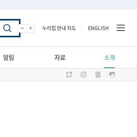
누리집 안내 지도
ENGLISH
전체 
축소
확대
알림
자료
소개
주소 복사
프린트
점자파일 내려받기
점자뷰어 보