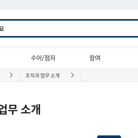
수어/점자
참여
조직과 업무 소개
바로가기
바로가기
업무 소개