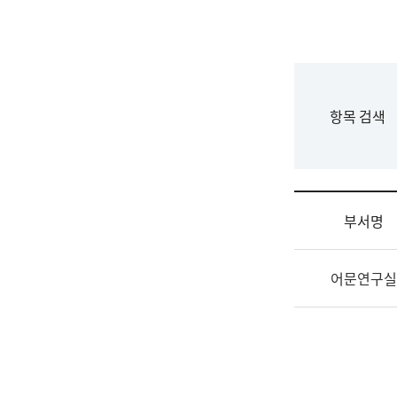
국
립
국
어
원
F
항목 검색
조
o
직
r
도
m
국
어
부서명
원
원
조
장
어문연구실
직
기
및
획
업
연
무
수
소
부
개
기