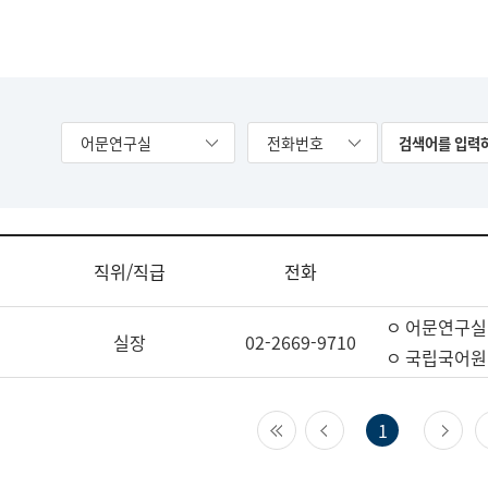
어문연구실
전화번호
직위/직급
전화
ㅇ 어문연구실
실장
02-2669-9710
ㅇ 국립국어원
첫 페이지
이전 페이지
다
1