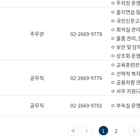
ㅇ 주차장 운
ㅇ 을지연습 
ㅇ 국민신문고,
ㅇ 회의실 관리
주무관
02-2669-9778
ㅇ 물품 관리,
ㅇ 보안 및 당
ㅇ 상조회 운
ㅇ 교육훈련관
ㅇ 선택적 복지
공무직
02-2669-9776
ㅇ 공용차량 관
ㅇ 서무 지원(
공무직
02-2669-9702
ㅇ 부속실 운
첫 페이지
이전 페이지
1
2