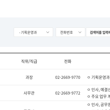
- 기획운영과
전화번호
직위/직급
전화
과장
02-2669-9770
ㅇ 기획운영과
ㅇ 인사, 예결산
사무관
02-2669-9772
ㅇ 주요 업무 
ㅇ 인사, 공무