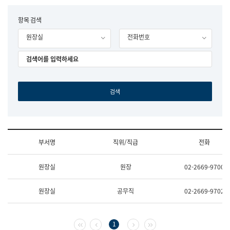
립
국
F
항목 검색
어
o
원
원장실
전화번호
r
조
m
직
도
국
어
원
원
장
기
획
연
수
부서명
직위/직급
전화
부
기
조
획
원장실
원장
02-2669-9700
직
운
및
영
업
과
원장실
공무직
02-2669-9702
무
공
소
공
개
언
(부
어
첫 페이지
이전 페이지
다음 페이지
마지막 페이지
1
서
과