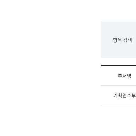
국
립
국
어
원
F
항목 검색
조
o
직
r
도
m
국
어
부서명
원
원
조
장
기획연수부
직
기
및
획
업
연
무
수
소
부
개
기