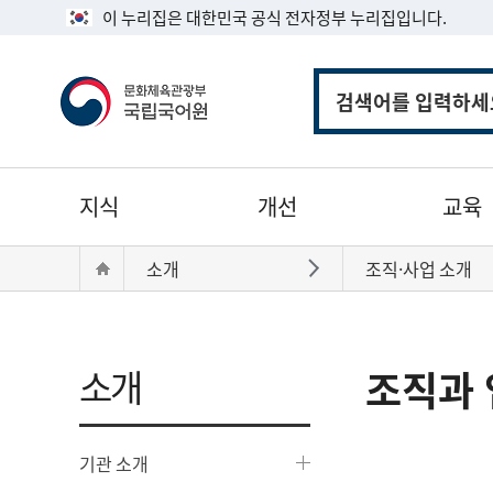
이 누리집은 대한민국 공식 전자정부 누리집입니다.
통
합
검
색
주
지식
개선
교육
메
뉴
현
Home
소개
조직·사업 소개
바로가기
재
위
치:
소개
조직과 
기관 소개