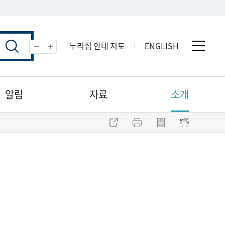
누리집 안내 지도
ENGLISH
전체 
축소
확대
알림
자료
소개
주소 복사
프린트
점자파일 내려받기
점자뷰어 보