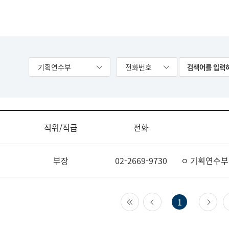
기획연수부
전화번호
직위/직급
전화
부장
02-2669-9730
ㅇ 기획연수부
첫 페이지
이전 페이지
다
1