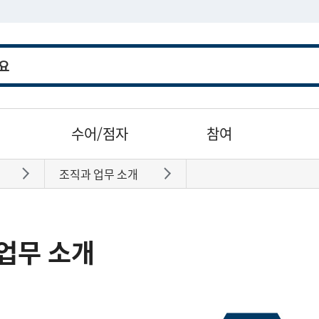
수어/점자
참여
조직과 업무 소개
바로가기
바로가기
업무 소개