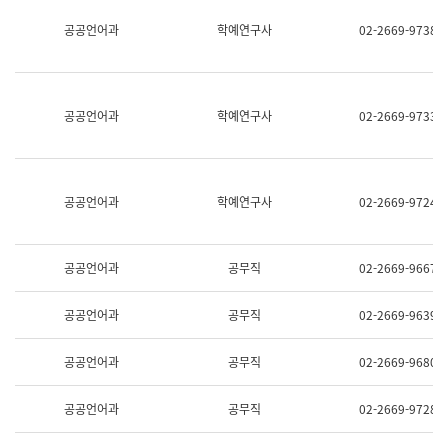
명,
교
공공언어과
학예연구사
02-2669-9738
직
육
위/
연
직
수
급,
과
전
어
공공언어과
학예연구사
02-2669-9733
화,
문
담
연
당
구
업
실
무)
어
공공언어과
학예연구사
02-2669-9724
문
연
구
과
공공언어과
공무직
02-2669-9667
어
문
연
공공언어과
공무직
02-2669-9639
구
과
(사
공공언어과
공무직
02-2669-9680
전
팀)
언
공공언어과
공무직
02-2669-9728
어
정