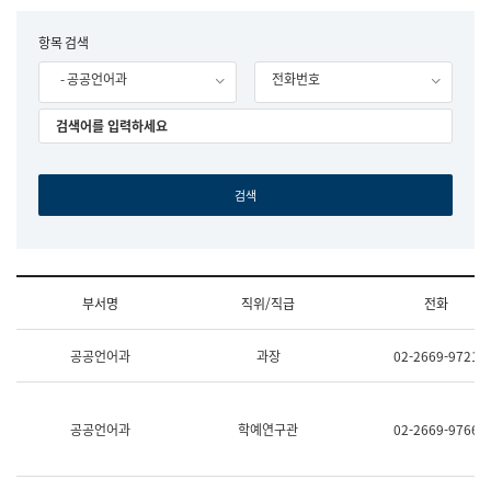
립
국
F
항목 검색
어
o
원
- 공공언어과
전화번호
r
조
m
직
도
국
어
원
원
장
기
획
연
수
부서명
직위/직급
전화
부
기
조
획
공공언어과
과장
02-2669-9721
직
운
및
영
업
과
무
공
공공언어과
학예연구관
02-2669-9766
소
공
개
언
(부
어
서
과