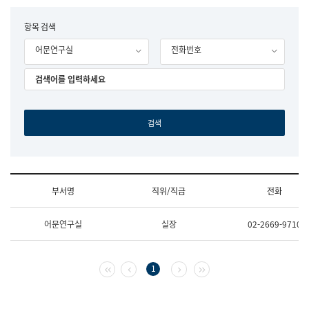
립
국
F
항목 검색
어
o
원
어문연구실
전화번호
r
조
m
직
도
국
어
원
원
장
기
획
연
수
부서명
직위/직급
전화
부
기
조
획
어문연구실
실장
02-2669-9710
직
운
및
영
업
과
무
공
첫 페이지
이전 페이지
다음 페이지
마지막 페이지
1
소
공
개
언
(부
어
서
과