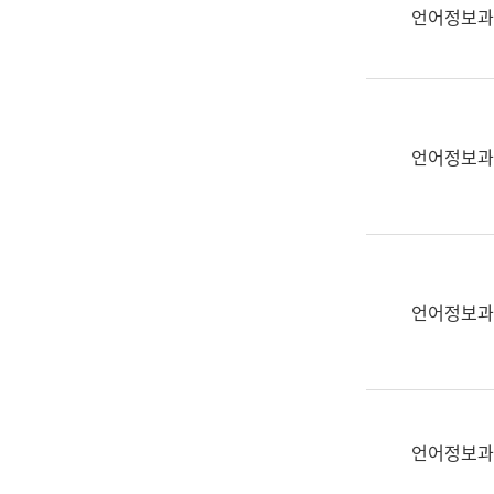
실
언어정보과
어
문
연
구
과
언어정보과
어
문
연
구
과
(사
언어정보과
전
팀)
언
어
정
언어정보과
보
과