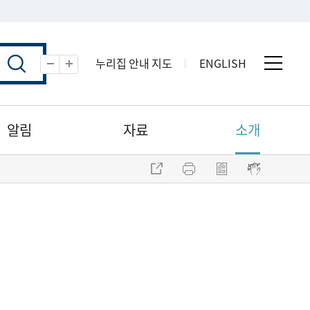
누리집 안내 지도
ENGLISH
전체 
축소
확대
알림
자료
소개
주소 복사
프린트
점자파일 내려받기
점자뷰어 보