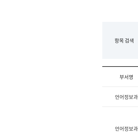
국
립
국
어
원
F
항목 검색
조
o
직
r
도
m
국
어
부서명
원
원
조
장
언어정보과
직
기
및
획
업
연
무
수
소
언어정보과
부
개
기