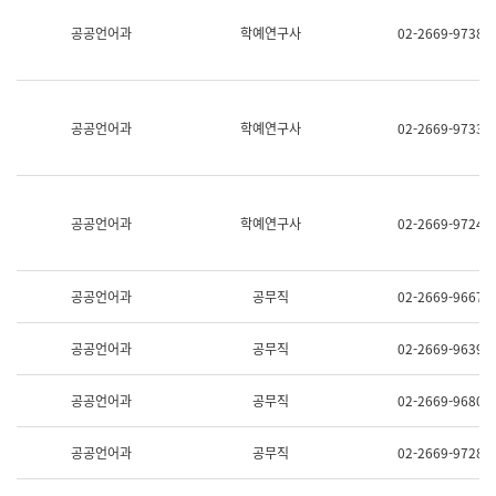
명,
교
공공언어과
학예연구사
02-2669-9738
직
육
위/
연
직
수
급,
과
전
어
공공언어과
학예연구사
02-2669-9733
화,
문
담
연
당
구
업
실
무)
어
공공언어과
학예연구사
02-2669-9724
문
연
구
과
공공언어과
공무직
02-2669-9667
어
문
연
공공언어과
공무직
02-2669-9639
구
과
(사
공공언어과
공무직
02-2669-9680
전
팀)
언
공공언어과
공무직
02-2669-9728
어
정