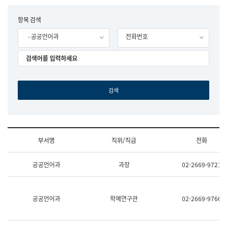
립
국
F
항목 검색
어
o
원
- 공공언어과
전화번호
r
조
m
직
도
국
어
원
원
장
기
획
연
수
부서명
직위/직급
전화
부
기
조
획
공공언어과
과장
02-2669-9721
직
운
및
영
업
과
무
공
공공언어과
학예연구관
02-2669-9766
소
공
개
언
(부
어
서
과