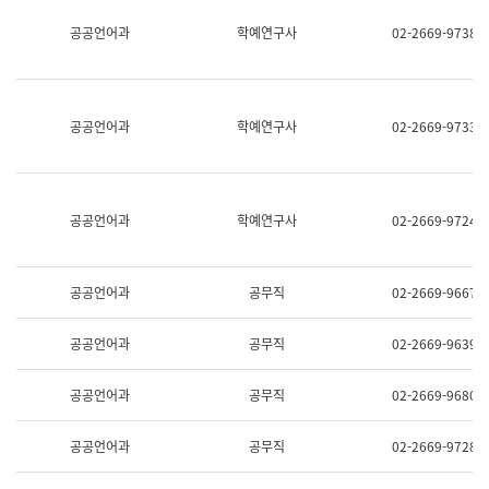
명,
교
공공언어과
학예연구사
02-2669-9738
직
육
위/
연
직
수
급,
과
전
어
공공언어과
학예연구사
02-2669-9733
화,
문
담
연
당
구
업
실
무)
어
공공언어과
학예연구사
02-2669-9724
문
연
구
과
공공언어과
공무직
02-2669-9667
어
문
연
공공언어과
공무직
02-2669-9639
구
과
(사
공공언어과
공무직
02-2669-9680
전
팀)
언
공공언어과
공무직
02-2669-9728
어
정