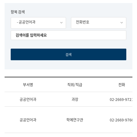
립
국
F
항목 검색
어
o
원
- 공공언어과
전화번호
r
조
m
직
도
국
어
원
원
장
기
획
연
수
부서명
직위/직급
전화
부
기
조
획
공공언어과
과장
02-2669-9721
직
운
및
영
업
과
무
공
공공언어과
학예연구관
02-2669-9766
소
공
개
언
(부
어
서
과