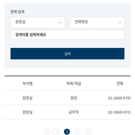
립
국
F
항목 검색
어
o
원
원장실
전화번호
r
조
m
직
도
국
어
원
원
장
기
획
연
수
부서명
직위/직급
전화
부
기
조
획
원장실
원장
02-2669-9700
직
운
및
영
업
과
원장실
공무직
02-2669-9702
무
공
소
공
개
언
(부
어
첫 페이지
이전 페이지
다음 페이지
마지막 페이지
1
서
과