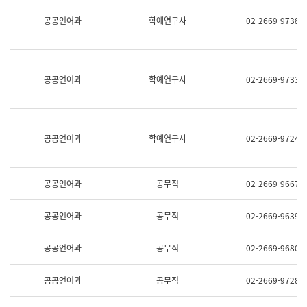
명,
교
공공언어과
학예연구사
02-2669-9738
직
육
위/
연
직
수
급,
과
전
어
공공언어과
학예연구사
02-2669-9733
화,
문
담
연
당
구
업
실
무)
어
공공언어과
학예연구사
02-2669-9724
문
연
구
과
공공언어과
공무직
02-2669-9667
어
문
연
공공언어과
공무직
02-2669-9639
구
과
(사
공공언어과
공무직
02-2669-9680
전
팀)
언
공공언어과
공무직
02-2669-9728
어
정