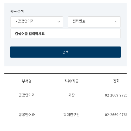
립
국
F
항목 검색
어
o
원
- 공공언어과
전화번호
r
조
m
직
도
국
어
원
원
장
기
획
연
수
부서명
직위/직급
전화
부
기
조
획
공공언어과
과장
02-2669-9721
직
운
및
영
업
과
무
공
공공언어과
학예연구관
02-2669-9766
소
공
개
언
(부
어
서
과